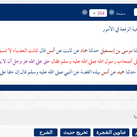
صفحة
254
ة الرفعة في الأمور
موسى بن إسمعيل
حدثنا
حماد
عن
ثابت
عن
أنس
قال
كانت العضباء لا تسبق
ى
أصحاب رسول الله
صلى الله عليه وسلم فقال
حق على الله عز وجل أن لا ير
حدثنا
حميد
عن
أنس
بهذه القصة عن النبي صلى الله عليه وسلم قال إن حقا على 
ية
عناوين الشجرة
تخريج حديث
الشرح