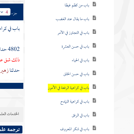
باب من كظم غيظا
جزء
4
باب ما يقال عند الغضب
باب في كراهي
باب في التجاوز في الأمر
باب في حسن العشرة
4802 حدثنا
ذلك شق عل
باب في الحياء
حدثنا
زهير
باب في حسن الخلق
باب في كراهية الرفعة في الأمور
باب في كراهية التمادح
الخدمات العلم
باب في الرفق
باب في شكر المعروف
ترجمة علم