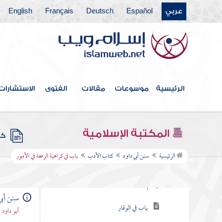
كتاب الفتن والملاحم
عربي
Español
Deutsch
Français
English
كتاب المهدي
كتاب الملاحم
كتاب الحدود
الرئيسية
موسوعات
مقالات
الفتوى
الاستشارات
كتاب الديات
كتاب السنة
المكتبة الإسلامية
كتب
كتاب الأدب
الرئيسية
سنن أبي داود
كتاب الأدب
باب في كراهية الرفعة في الأمور
باب في الحلم وأخلاق النبي صلى الله عليه
وسلم
سنن أبي
باب في الوقار
أبو داود