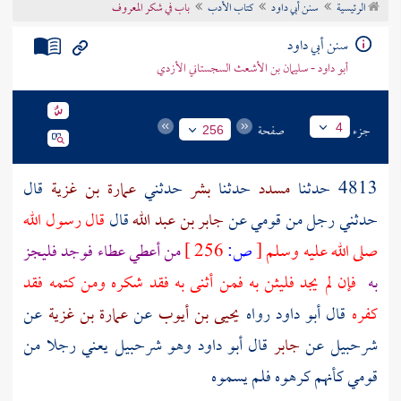
الرئيسية
سنن أبي داود
كتاب الأدب
باب في شكر المعروف
تراجم الأعلام
سنن أبي داود
أبو داود - سليمان بن الأشعث السجستاني الأزدي
جزء
صفحة
4
256
4813 حدثنا
مسدد
حدثنا
بشر
حدثني
عمارة بن غزية
قال
حدثني
رجل من قومي
عن
جابر بن عبد الله
قال
قال رسول الله
صلى الله عليه وسلم
[
ص:
256 ]
من أعطي عطاء فوجد فليجز
به
فإن لم يجد فليثن به فمن أثنى به فقد شكره ومن كتمه فقد
كفره
قال أبو داود رواه
يحيى بن أيوب
عن
عمارة بن غزية
عن
شرحبيل
عن
جابر
قال أبو داود وهو
شرحبيل
يعني رجلا من
قومي كأنهم كرهوه فلم يسموه