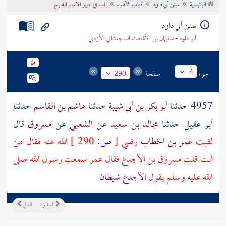
الرئيسية
سنن أبي داود
كتاب الأدب
باب في تغيير الاسم القبيح
تراجم الأعلام
سنن أبي داود
أبو داود - سليمان بن الأشعث السجستاني الأزدي
جزء
صفحة
4
290
4957 حدثنا
أبو بكر بن أبي شيبة
حدثنا
هاشم بن القاسم
حدثنا
أبو عقيل
حدثنا
مجالد بن سعيد
عن
الشعبي
عن
مسروق
قال
لقيت
عمر بن الخطاب
رضي
[
ص:
290 ]
الله عنه فقال من
أنت قلت
مسروق بن الأجدع
فقال
عمر
سمعت رسول الله صلى
الله عليه وسلم يقول
الأجدع شيطان
السابق
التالي