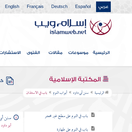
كتاب المهدي
عربي
Español
Deutsch
Français
English
كتاب الملاحم
كتاب الحدود
كتاب الديات
الرئيسية
موسوعات
مقالات
الفتوى
الاستشارات
كتاب السنة
كتاب الأدب
المكتبة الإسلامية
كتب
أبواب النوم
الرئيسية
سنن أبي داود
أبواب النوم
باب في الاستئذان
باب في الرجل ينبطح على بطنه
باب في النوم على سطح غير محجر
سنن أبي
أبو داود
باب في النوم على طهارة