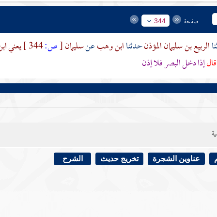
صفحة
344
الربيع بن سليمان المؤذن
حدثنا
ابن وهب
عن
سليمان
[
ص:
344 ]
يعني اب
قال
إذا دخل البصر فلا إذن
ية
عناوين الشجرة
تخريج حديث
الشرح