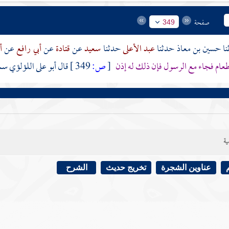
صفحة
349
حسين بن معاذ
حدثنا
عبد الأعلى
حدثنا
سعيد
عن
قتادة
عن
أبي رافع
عن
أ
عام فجاء مع الرسول فإن ذلك له إذن
[
ص:
349 ]
قال
أبو على اللؤلؤي
سم
ية
عناوين الشجرة
تخريج حديث
الشرح