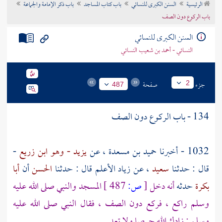
الرئيسية
السنن الكبرى للنسائي
باب كتاب المساجد
باب ذكر الإمامة والجماعة
تراجم الأعلام
باب الركوع دون الصف
السنن الكبرى للنسائي
النسائي - أحمد بن شعيب النسائي
جزء
صفحة
2
487
134 - باب الركوع دون الصف
1032 - أخبرنا
حميد بن مسعدة
، عن
يزيد - وهو ابن زريع
-
قال : حدثنا
سعيد
، عن
زياد الأعلم
قال : حدثنا
الحسن
أن
أبا
بكرة
حدثه
أنه دخل
[
ص:
487 ]
المسجد والنبي صلى الله عليه
وسلم راكع ، فركع دون الصف ، فقال النبي صلى الله عليه
وسلم : زادك الله حرصا ولا تعد
.