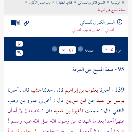
الرئيسية
السنن الكبرى للنسائي
كتاب الطهارة
باب مسح الأذنين
تراجم الأعلام
صفة المسح على العمامة
السنن الكبرى للنسائي
النسائي - أحمد بن شعيب النسائي
جزء
صفحة
2
67
95 - صفة المسح على العمامة
139 - أخبرنا
يعقوب بن إبراهيم
قال : حدثنا
هشيم
قال : أخبرنا
يونس بن عبيد
عن
ابن سيرين
قال : أخبرني
عمرو بن وهب
الثقفي
قال : سمعت
المغيرة بن شعبة
قال :
خصلتان لا أسأل
عنهما أحدا بعد ما شهدت من رسول الله صلى الله عليه وسلم !
إنا كنا
[
ص:
67 ]
معه في سفر ، فبرز لحاجته
. ثم جاء ، فتوضأ