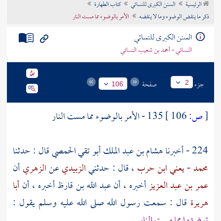
الرئيسية
السنن الكبرى للنسائي
كتاب الطهارة
تراجم الأعلام
ذكر ما ينقض الوضوء وما لا ينقضه
الأمر بالوضوء مما مست النار
السنن الكبرى للنسائي
النسائي - أحمد بن شعيب النسائي
جزء
صفحة
2
106
[
ص:
106 ]
135 - الأمر بالوضوء مما مست النار
224 - أخبرنا
هشام بن عبد الملك أبو تقي الحمصي
قال : حدثنا
محمد - يعني ابن حرب
، قال : حدثني
الزبيدي
عن
الزهري
أن
عمر بن عبد العزيز
أخبره ، أن
عبد الله بن قارظ
أخبره ، أن
أبا
هريرة
قال : سمعت رسول الله صلى الله عليه وسلم يقول :
توضؤوا مما مست النار .