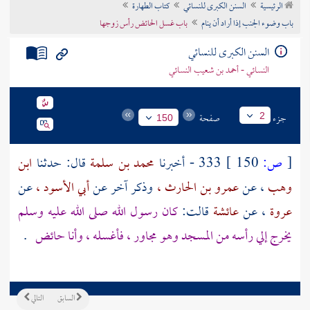
الرئيسية
السنن الكبرى للنسائي
كتاب الطهارة
تراجم الأعلام
باب وضوء الجنب إذا أراد أن ينام
باب غسل الحائض رأس زوجها
السنن الكبرى للنسائي
النسائي - أحمد بن شعيب النسائي
جزء
صفحة
2
150
[
ص:
150 ]
333 - أخبرنا
محمد بن سلمة
قال: حدثنا
ابن
وهب
، عن
عمرو بن الحارث ،
وذكر آخر عن
أبي الأسود ،
عن
عروة
، عن
عائشة
قالت:
كان رسول الله صلى الله عليه وسلم
يخرج إلي رأسه من المسجد وهو مجاور ، فأغسله ، وأنا حائض
.
السابق
التالي