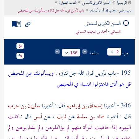
الرئيسية
السنن الكبرى للنسائي
كتاب الطهارة
تراجم الأعلام
باب وضوء الجنب إذا أراد أن ينام
باب تأويل قول الله جل ثناؤه ويسألونك عن المحيض
السنن الكبرى للنسائي
النسائي - أحمد بن شعيب النسائي
جزء
صفحة
2
156
195 - باب تأويل قول الله جل ثناؤه :
ويسألونك عن المحيض
قل هو أذى فاعتزلوا النساء في المحيض
346 - أخبرنا
إسحاق بن إبراهيم
قال : أخبرنا
سليمان بن حرب
قال : أخبرنا
حماد بن سلمة
عن
ثابت
، عن
أنس
قال :
كانت
اليهود إذا حاضت المرأة منهم لم يؤاكلوهن ولم يشاربوهن ولم
يجامعوهن في البيوت ، فسألوا النبي صلى الله عليه وسلم عن