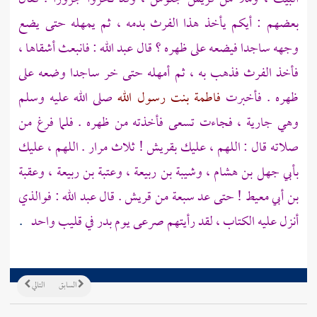
بعضهم : أيكم يأخذ هذا الفرث بدمه ، ثم يمهله حتى يضع
وجهه ساجدا فيضعه على ظهره ؟ قال
عبد الله
: فانبعث أشقاها ،
فأخذ الفرث فذهب به ، ثم أمهله حتى خر ساجدا وضعه على
ظهره . فأخبرت
فاطمة بنت رسول الله
صلى الله عليه وسلم
وهي جارية ، فجاءت تسعى فأخذته من ظهره . فلما فرغ من
صلاته قال : اللهم ، عليك
بقريش
! ثلاث مرار . اللهم ، عليك
بأبي جهل بن هشام
،
وشيبة بن ربيعة ،
وعتبة بن ربيعة ،
وعقبة
بن أبي معيط
! حتى عد سبعة من
قريش
. قال
عبد الله
: فوالذي
أنزل عليه الكتاب ، لقد رأيتهم صرعى يوم بدر في قليب واحد
.
السابق
التالي