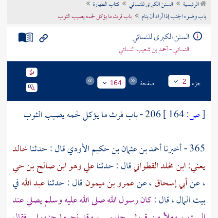
الرئيسية
السنن الكبرى للنسائي
كتاب الطهارة
تراجم الأعلام
باب وضوء الجنب إذا أراد أن ينام
باب فرث ما يؤكل لحمه يصيب الثوب
السنن الكبرى للنسائي
النسائي - أحمد بن شعيب النسائي
جزء
صفحة
2
164
[
ص:
164 ]
206 - باب فرث ما يؤكل لحمه يصيب الثوب
365 - أخبرنا
أحمد بن عثمان بن حكيم الأودي
قال : حدثنا
خالد
يعني: ابن مخلد القطواني
قال : حدثنا
علي وهو ابن صالح بن حي
، عن
أبي إسحاق
، عن
عمرو بن ميمون
قال : حدثنا
عبد الله
في
بيت المال ، قال :
كان رسول الله صلى الله عليه وسلم يصلي عند
البيت
، وملأ من
قريش
جلوس ، وقد نحروا جزورا . فقال