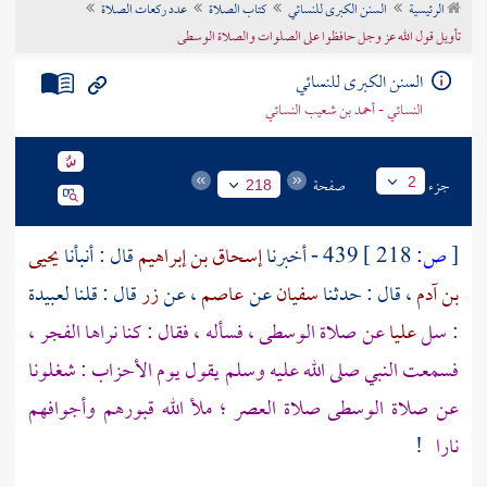
الرئيسية
السنن الكبرى للنسائي
كتاب الصلاة
عدد ركعات الصلاة
تراجم الأعلام
تأويل قول الله عز وجل حافظوا على الصلوات والصلاة الوسطى
السنن الكبرى للنسائي
النسائي - أحمد بن شعيب النسائي
جزء
صفحة
2
218
[
ص:
218 ]
439 - أخبرنا
إسحاق بن إبراهيم
قال : أنبأنا
يحيى
بن آدم
، قال : حدثنا
سفيان
عن
عاصم
، عن
زر
قال : قلنا
لعبيدة
:
سل
عليا
عن صلاة الوسطى ، فسأله ، فقال : كنا نراها الفجر ،
فسمعت النبي صلى الله عليه وسلم يقول يوم الأحزاب : شغلونا
عن صلاة الوسطى صلاة العصر ؛ ملأ الله قبورهم وأجوافهم
نارا
!