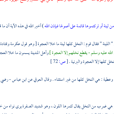
ن لينة أو تركتموها قائمة على أصولها فبإذن الله
) أخبر الله في هذه الآية أن ما 
" اللينة " فقال قوم : النخل كلها لينة ما خلا العجوة [ وهو قول
عكرمة
وقتادة
 الله عليه وسلم - يقطع نخلهم إلا العجوة ]
وأهل المدينة
يسمون ما خلا العجوة
خل كلها إلا العجوة والبرنية .
[
ص:
72 ]
وعطية
: هي النخل كلها من غير استثناء . وقال
العوفي
عن
ابن عباس
- رضي ا
هي ضرب من النخل يقال لثمرها اللون ، وهو شديد الصفرة يرى نواه من خ