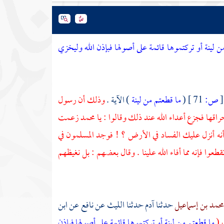
ن لينة أو تركتموها قائمة على أصولها فبإذن الله وليخزي
[
ص:
71 ]
(
ما قطعتم من لينة
) الآية .
وذلك أن رسول
قها فجزع أعداء الله عند ذلك وقالوا : يا
محمد
زعمت
 أنزل عليك الفساد في الأرض ؟ ! فوجد المسلمون في
ا فإنه مما أفاء الله علينا . وقال بعضهم : بل نغيظهم
محمد بن إسماعيل
حدثنا
آدم
حدثنا
الليث
عن
نافع
عن
ابن
 (
ما قطعتم من لينة أو تركتموها قائمة على أصولها فبإذن