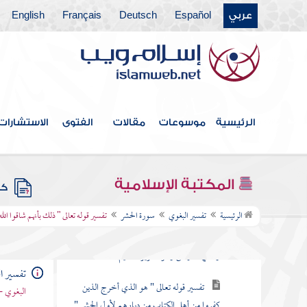
عربي
Español
Deutsch
Français
English
سورة النجم
سورة القمر
سورة الرحمن
سورة الواقعة
الرئيسية
موسوعات
مقالات
الفتوى
الاستشارات
سورة الحديد
سورة المجادلة
المكتبة الإسلامية
كتب
سورة الحشر
الرئيسية
تفسير البغوي
سورة الحشر
تفسير قوله تعالى " ذلك بأنهم شاقوا الل
تفسير قوله تعالى " سبح لله ما في السماوات
وما في الأرض وهو العزيز الحكيم "
تفسير ا
تفسير قوله تعالى " هو الذي أخرج الذين
البغوي -
كفروا من أهل الكتاب من ديارهم لأول الحشر "