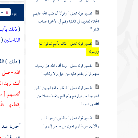
تفسير قوله تعالى " ولولا أن كتب الله عليهم
جزء
8
الجلاء لعذبهم في الدنيا ولهم في الآخرة عذاب
(
ذلك بأنهم
النار "
الفاسقين
( 5 ) )
تفسير قوله تعالى " ذلك بأنهم شاقوا الله
ورسوله "
( ذلك ) ال
تفسير قوله تعالى " وما أفاء الله على رسوله
الله - صلى ا
منهم فما أوجفتم عليه من خيل ولا ركاب "
أنك تريد ا
تفسير قوله تعالى " للفقراء المهاجرين الذين
أنفسهم [ من
أخرجوا من ديارهم وأموالهم يبتغون فضلا من
بقطعها . فأ
الله ورضوانا "
تفسير قوله تعالى " والذين تبوءوا الدار
أخبرنا
عبد ا
والإيمان من قبلهم يحبون من هاجر إليهم "
عمر
قال :
ح