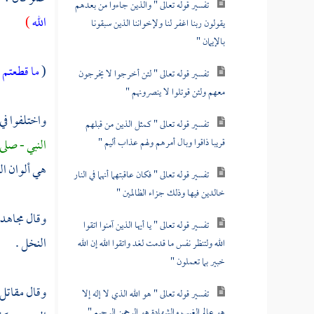
تفسير قوله تعالى " والذين جاءوا من بعدهم
الله
)
يقولون ربنا اغفر لنا ولإخواننا الذين سبقونا
بالإيمان "
(
ما قطعتم م
تفسير قوله تعالى " لئن أخرجوا لا يخرجون
معهم ولئن قوتلوا لا ينصرونهم "
واختلفوا في 
تفسير قوله تعالى " كمثل الذين من قبلهم
قريبا ذاقوا وبال أمرهم ولهم عذاب أليم "
النبي - صلى
هي ألوان الن
تفسير قوله تعالى " فكان عاقبتهما أنهما في النار
خالدين فيها وذلك جزاء الظالمين "
وقال
مجاهد
تفسير قوله تعالى " يا أيها الذين آمنوا اتقوا
النخل .
الله ولتنظر نفس ما قدمت لغد واتقوا الله إن الله
خبير بما تعملون "
وقال
مقاتل
تفسير قوله تعالى " هو الله الذي لا إله إلا
هو عالم الغيب والشهادة هو الرحمن الرحيم "