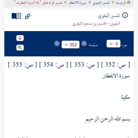
الرئيسية
تفسير البغوي
سورة الانفطار
تفسير قوله تعالى " إذا السماء انفطرت "
تراجم الأعلام
تفسير البغوي
البغوي - الحسين بن مسعود البغوي
جزء
صفحة
8
352
[
ص:
352 ]
[
ص:
353 ]
[
ص:
354 ]
[
ص:
355 ]
سورة الانفطار
مكية
بسم الله الرحمن الرحيم