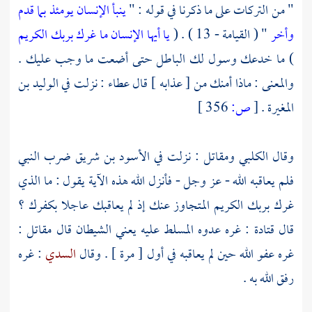
" من التركات على ما ذكرنا في قوله : "
ينبأ الإنسان يومئذ بما قدم
وأخر
" ( القيامة - 13 ) . (
يا أيها الإنسان ما غرك بربك الكريم
) ما خدعك وسول لك الباطل حتى أضعت ما وجب عليك .
والمعنى : ماذا أمنك من [ عذابه ] قال
عطاء
: نزلت في
الوليد بن
المغيرة
.
[
ص:
356 ]
وقال
الكلبي
ومقاتل
: نزلت في
الأسود بن شريق
ضرب النبي
فلم يعاقبه الله - عز وجل - فأنزل الله هذه الآية يقول : ما الذي
غرك بربك الكريم المتجاوز عنك إذ لم يعاقبك عاجلا بكفرك ؟
قال
قتادة
: غره عدوه المسلط عليه يعني الشيطان قال
مقاتل
:
غره عفو الله حين لم يعاقبه في أول [ مرة ] . وقال
السدي
: غره
رفق الله به .