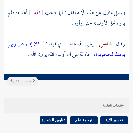
وسئل
مالك
عن هذه الآية فقال : لما حجب [
الله
] أعداءه فلم
يروه تجلى لأوليائه حتى رأوه .
وقال
الشافعي
- رضي الله عنه - : في قوله : "
كلا إنهم عن ربهم
يومئذ لمحجوبون
" دلالة على أن أولياء الله يرون الله .
السابق
التالي
الخدمات العلمية
تفسير الآية
ترجمة علم
عناوين الشجرة