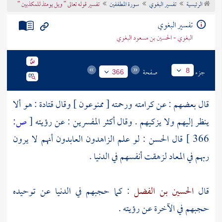
الرئيسية
تفسير البغوي
سورة المطففين
تفسير قوله تعالى " ويل يومئذ للمكذبين "
تراجم الأعلام
تفسير البغوي
البغوي - الحسين بن مسعود البغوي
جزء
صفحة
8
366
قال بعضهم : عن كرامته ورحمته [ ممنوعون ] وقال
قتادة
: هو ألا
ينظر إليهم ولا يزكيهم . وقال أكثر المفسرين : عن رؤيته
[
ص:
366 ]
قال
الحسن
: لو علم الزاهدون العابدون أنهم لا يرون
ربهم في المعاد لزهقت أنفسهم في الدنيا .
قال
الحسين بن الفضل
: كما حجبهم في الدنيا عن توحيده
حجبهم في الآخرة عن رؤيته .