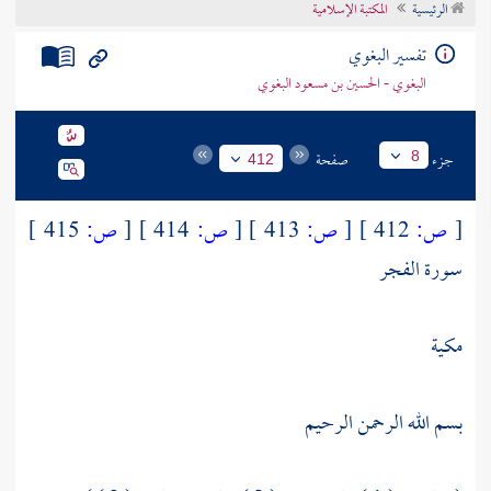
الرئيسية
المكتبة الإسلامية
تراجم الأعلام
تفسير البغوي
البغوي - الحسين بن مسعود البغوي
جزء
صفحة
8
412
[
ص:
412 ]
[
ص:
413 ]
[
ص:
414 ]
[
ص:
415 ]
سورة الفجر
مكية
بسم الله الرحمن الرحيم