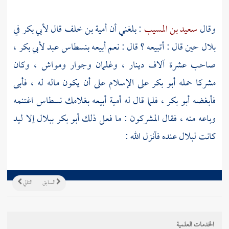
وقال
سعيد بن المسيب
: بلغني أن
أمية بن خلف
قال
لأبي بكر
في
بلال
حين قال : أتبيعه ؟ قال : نعم أبيعه بنسطاس عبد
لأبي بكر
،
صاحب عشرة آلاف دينار ، وغلمان وجوار ومواش ، وكان
مشركا حمله
أبو بكر
على الإسلام على أن يكون ماله له ، فأبى
فأبغضه
أبو بكر
، فلما قال له
أمية
أبيعه بغلامك نسطاس اغتنمه
وباعه منه ، فقال المشركون : ما فعل ذلك
أبو بكر
ببلال
إلا ليد
كانت
لبلال
عنده فأنزل الله :
السابق
التالي
الخدمات العلمية