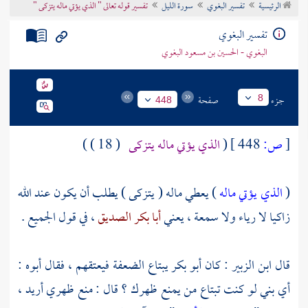
الرئيسية
تفسير البغوي
سورة الليل
تفسير قوله تعالى " الذي يؤتي ماله يتزكى "
تراجم الأعلام
تفسير البغوي
البغوي - الحسين بن مسعود البغوي
جزء
صفحة
8
448
[
ص:
448 ]
(
الذي يؤتي ماله يتزكى
( 18 ) )
(
الذي يؤتي ماله
) يعطي ماله ( يتزكى ) يطلب أن يكون عند الله
زاكيا لا رياء ولا سمعة ، يعني
أبا بكر الصديق
، في قول الجميع .
قال
ابن الزبير
: كان
أبو بكر
يبتاع الضعفة فيعتقهم ، فقال أبوه :
أي بني لو كنت تبتاع من يمنع ظهرك ؟ قال : منع ظهري أريد ،