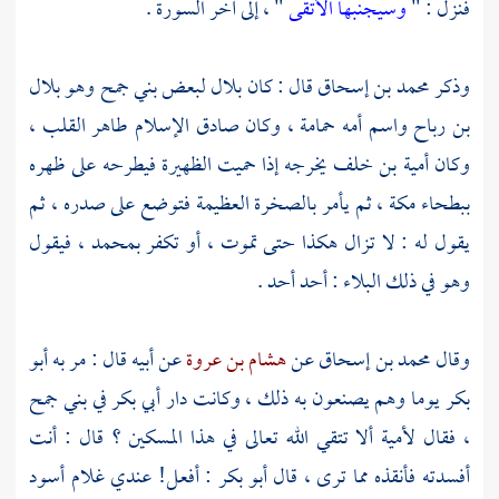
فنزل : "
وسيجنبها الأتقى
" ، إلى آخر السورة .
وذكر
محمد بن إسحاق
قال : كان
بلال
لبعض
بني جمح
وهو
بلال
بن رباح
واسم أمه
حمامة ،
وكان صادق الإسلام طاهر القلب ،
وكان
أمية بن خلف
يخرجه إذا حميت الظهيرة فيطرحه على ظهره
ببطحاء مكة ،
ثم يأمر بالصخرة العظيمة فتوضع على صدره ، ثم
يقول له : لا تزال هكذا حتى تموت ، أو تكفر
بمحمد ،
فيقول
وهو في ذلك البلاء : أحد أحد .
وقال
محمد بن إسحاق
عن
هشام بن عروة
عن أبيه قال : مر به
أبو
بكر
يوما وهم يصنعون به ذلك ، وكانت دار
أبي بكر
في
بني جمح
، فقال
لأمية
ألا تتقي الله تعالى في هذا المسكين ؟ قال : أنت
أفسدته فأنقذه مما ترى ، قال
أبو بكر
: أفعل! عندي غلام أسود