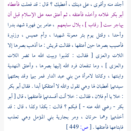
أجلد منه وأقوى ، على دينك ، أعطيك ؟ قال : قد فعلت
فأعطاه
أبو بكر
غلامه وأخذه فأعتقه ، ثم أعتق معه على الإسلام قبل أن
يهاجر ست [ رقاب ] ،
بلال
سابعهم
،
عامر بن فهيرة
شهد بدرا
وأحدا ، وقتل يوم
بئر معونة
شهيدا ،
وأم عميس
،
وزنيرة
فأصيب بصرها حين أعتقها ، فقالت
قريش
: ما أذهب بصرها إلا
اللات والعزى [ فقالت : كذبوا وبيت الله ما تضر اللات
والعزى ] ، وما تنفعان فرد الله إليها بصرها ، وأعتق
النهدية
وابنتها ، وكانتا لامرأة من
بني عبد الدار
فمر بهما وقد بعثتهما
سيدتهما تحطبان لها وهي تقول والله لا أعتقكما أبدا . فقال
أبو بكر
: خلا يا أم فلان ، فقالت : خلا أنت أفسدتهما فأعتقهما ، قال [
أبو
بكر
- رضي الله عنه - ] فبكم ؟ قالت : بكذا وكذا ، قال : قد
أخذتهما وهما حرتان ، ومر بجارية
بني المؤمل
وهي تعذب
فابتاعها فأعتقها .
[
ص:
449 ]