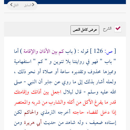
السابق
التالي
الشرح
[
ص:
126 ]
قوله : ( باب
كم بين الأذان والإقامة
) أما
" باب " فهو في روايتنا بلا تنوين و " كم " استفهامية
ومميزها محذوف وتقديره ساعة أو صلاة أو نحو ذلك ،
ولعله أشار بذلك إلى ما روي عن
جابر
أن النبي - صلى
الله عليه وسلم - قال
لبلال
اجعل بين أذانك وإقامتك
قدر ما يفرغ الآكل من أكله والشارب من شربه والمعتصر
إذا دخل لقضاء حاجته
أخرجه
الترمذي
والحاكم
لكن
إسناده ضعيف ، وله شاهد من حديث
أبي هريرة
ومن