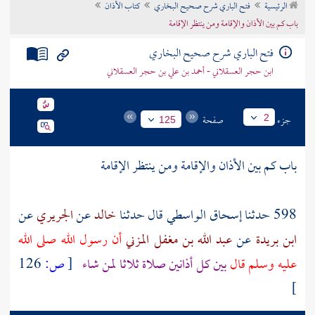
الرئيسية
فتح الباري شرح صحيح البخاري
كتاب الأذان
تراجم الأعلام
باب كم بين الأذان والإقامة ومن ينتظر الإقامة
فتح الباري شرح صحيح البخاري
ابن حجر العسقلاني - أحمد بن علي بن حجر العسقلاني
جزء
صفحة
2
125
باب كم بين الأذان والإقامة ومن ينتظر الإقامة
598 حدثنا
إسحاق الواسطي
قال حدثنا
خالد
عن
الجريري
عن
ابن بريدة
عن
عبد الله بن مغفل المزني
أن رسول الله صلى الله
عليه وسلم قال
بين كل أذانين صلاة ثلاثا لمن شاء
[
ص:
126
]