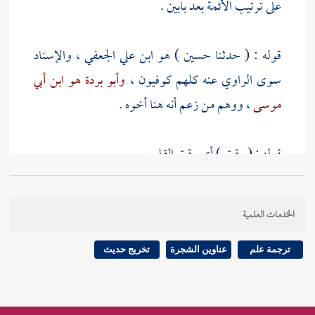
على ترتيب الأئمة بعد بابين .
قوله : ( حدثنا
حسين
) هو ابن علي الجعفي ، والإسناد
سوى الراوي عنه كلهم كوفيون ،
وأبو بردة هو ابن أبي
موسى
، ووهم من زعم أنه هنا أخوه .
قوله : ( رقيق ) أي رقيق القلب .
قوله : ( لم يستطع ) أي من البكاء .
الخدمات العلمية
قوله : ( فأتاه الرسول ) هو
بلال
.
ترجمة علم
عناوين الشجرة
تخريج حديث
قوله : ( فصلى بالناس في حياة رسول الله - صلى الله عليه