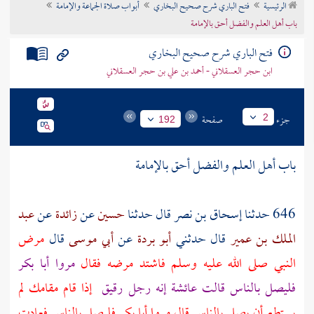
الرئيسية
فتح الباري شرح صحيح البخاري
أبواب صلاة الجماعة والإمامة
تراجم الأعلام
باب أهل العلم والفضل أحق بالإمامة
فتح الباري شرح صحيح البخاري
ابن حجر العسقلاني - أحمد بن علي بن حجر العسقلاني
جزء
صفحة
2
192
باب أهل العلم والفضل أحق بالإمامة
646 حدثنا
إسحاق بن نصر
قال حدثنا
حسين
عن
زائدة
عن
عبد
الملك بن عمير
قال حدثني
أبو بردة
عن
أبي موسى
قال
مرض
النبي صلى الله عليه وسلم فاشتد مرضه فقال
مروا
أبا بكر
فليصل بالناس قالت
عائشة
إنه رجل رقيق
إذا قام مقامك لم
يستطع أن يصلي بالناس قال مروا
أبا بكر
فليصل بالناس فعادت