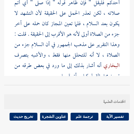
أحدكم فليقل " فإن ظاهر قوله " إذا صلى " أي أتم
صلاته ، لكن تعذر الحمل على الحقيقة لأن التشهد لا
يكون بعد السلام ، فلما تعين المجاز كان حمله على آخر
جزء من الصلاة أولى لأنه هو الأقرب إلى الحقيقة . قلت :
وهذا التقرير على مذهب الجمهور في أن السلام جزء من
الصلاة ، لا أنه للتحلل منها فقط ، والأشبه بتصرف
البخاري
أنه أشار بذلك إلى ما ورد في بعض طرقه من
تعيين محل القول كما سيأتي قريبا .
قوله : ( عن
شقيق
) في رواية يحيى الآتية بعد باب " عن
الخدمات العلمية
الأعمش
حدثني
شقيق
" .
تفسير الآية
ترجمة علم
عناوين الشجرة
تخريج حديث
قوله : ( كنا إذا صلينا ) في رواية
يحيى المذكورة
" كنا إذا