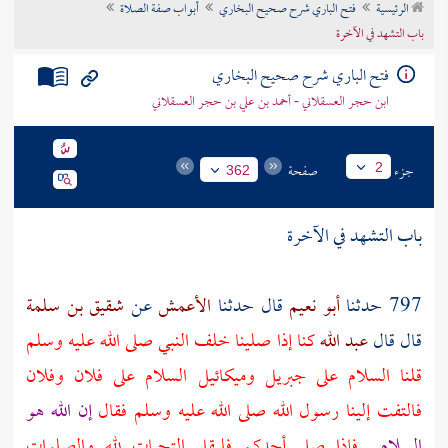
الرئيسية
فتح الباري شرح صحيح البخاري
أبواب صفة الصلاة
تراجم الأعلام
باب التشهد في الآخرة
فتح الباري شرح صحيح البخاري
ابن حجر العسقلاني - أحمد بن علي بن حجر العسقلاني
جزء
صفحة
2
362
باب التشهد في الآخرة
797 حدثنا
أبو نعيم
قال حدثنا
الأعمش
عن
شقيق بن سلمة
قال قال
عبد الله
كنا إذا صلينا خلف النبي صلى الله عليه وسلم
قلنا السلام على
جبريل
وميكائيل
السلام على فلان وفلان
فالتفت إلينا رسول الله صلى الله عليه وسلم فقال
إن الله هو
السلام
فإذا صلى أحدكم فليقل التحيات لله والصلوات