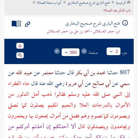
الرئيسية
فتح الباري شرح صحيح البخاري
أبواب صفة الصلاة
تراجم الأعلام
باب الذكر بعد الصلاة
فتح الباري شرح صحيح البخاري
ابن حجر العسقلاني - أحمد بن علي بن حجر العسقلاني
جزء
صفحة
2
380
807 حدثنا
محمد بن أبي بكر
قال حدثنا
معتمر
عن
عبيد الله
عن
سمي
عن
أبي صالح
عن
أبي هريرة
رضي الله عنه قال
جاء الفقراء
إلى النبي صلى الله عليه وسلم فقالوا ذهب أهل الدثور من
الأموال بالدرجات العلا والنعيم المقيم يصلون كما نصلي
ويصومون كما نصوم ولهم فضل من أموال يحجون بها ويعتمرون
ويجاهدون ويتصدقون قال
ألا أحدثكم إن أخذتم أدركتم من
سبقكم ولم يدرككم أحد بعدكم
وكنتم خير من أنتم بين ظهرانيه