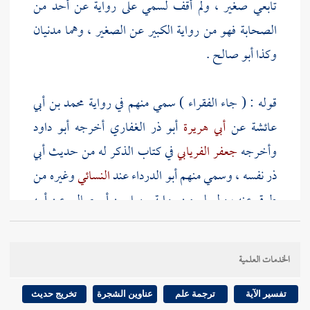
تابعي صغير
، ولم أقف
لسمي
على رواية عن أحد من
الصحابة فهو من رواية الكبير عن الصغير ، وهما مدنيان
وكذا
أبو صالح
.
قوله : ( جاء الفقراء ) سمي منهم في رواية
محمد بن أبي
عائشة
عن
أبي هريرة
أبو ذر الغفاري
أخرجه
أبو داود
وأخرجه
جعفر الفريابي
في كتاب الذكر له من حديث
أبي
ذر
نفسه ، وسمي منهم
أبو الدرداء
عند
النسائي
وغيره من
طرق عنه ،
ولمسلم
من رواية
سهيل بن أبي صالح
عن أبيه
عن
أبي هريرة
أنهم قالوا : " يا رسول الله " فذكر الحديث
، والظاهر أن
أبا هريرة
منهم . وفي رواية
النسائي
عن
زيد
الخدمات العلمية
بن ثابت
قال "
أمرنا أن نسبح
" الحديث كما سيأتي لفظه ،
وهذا يمكن أن يقال فيه إن
زيد بن ثابت
كان منهم ، ولا
تفسير الآية
ترجمة علم
عناوين الشجرة
تخريج حديث