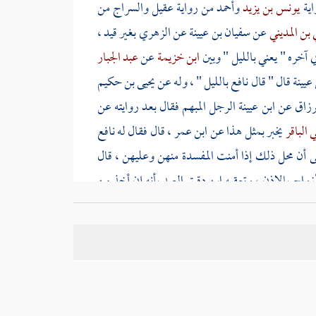
اية
يونس بن يزيد
وأحمد
من رواية
عقيل
والسراج
من
 بن المديني
عن
سفيان بن عيينة
عن
الزهري
بغير قيد ،
 آخره " يعني بالليل " وبين
ابن خزيمة
عن
عبد الجبار
 عيينة
قال " قال
نافع
بالليل " ، وله عن
يحيى بن حكيم
رزاق
عن
ابن عيينة
الرجل المبهم فقال بعد روايته عن
 الباقر
يخبر بمثل هذا عن
ابن عمر
، قال فقال له
نافع
ى أن محل ذلك إذا أمنت المفسدة منهن وعليهن ، قال
أزواج بالإذن ، وتعقبه
ابن دقيق العيد
بأنه إن أخذ من
 مقرر ، وإنما علق الحكم بالمساجد لبيان محل الجواز
واجبا لانتفى معنى الاستئذان ، لأن ذلك إنما يتحقق إذا
ي
في الأطراف تبعا
لخلف
وأبي مسعود
أن هذه المتابعة