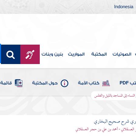
Indonesia
الصوتيات
المكتبة
المواريث
بنين وبنات
 PDF
كتاب الأمة
حول المكتبة
قائمة 
نساء إلى المساجد بالليل والغلس
باري شرح صحيح البخاري
العسقلاني - أحمد بن علي بن حجر العسقلاني