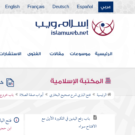
عربي
Español
Deutsch
Français
English
كتاب الحيض
كتاب التيمم
كتاب الصلاة
كتاب مواقيت الصلاة
الرئيسية
موسوعات
مقالات
الفتوى
الاستشارات
كتاب الأذان
أبواب صلاة الجماعة والإمامة
المكتبة الإسلامية
كتب
أبواب صفة الصلاة
الرئيسية
فتح الباري شرح صحيح البخاري
أبواب صفة الصلاة
باب خروج ال
باب إيجاب التكبير وافتتاح الصلاة
باب رفع اليدين في التكبيرة الأولى مع
فتح ال
الافتتاح سواء
ابن حجر 