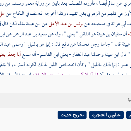
هري
عن
سالم
أيضا ، فأورده المصنف بعد بابين من رواية
معمر
ومسلم
من رو
أوزاعي
كلهم من
الزهري
بغير تقييد ، وكذا أخرجه المصنف في النكاح عن
علي
ند
أبي عوانة
في صحيحه عن
يونس بن عبد الأعلى
عن
ابن عيينة
مثله لكن قال في
اء
أن
سفيان بن عيينة
هو القائل " يعني " ، وله عن
سعيد بن عبد الرحمن
عن
ابن
عيينة
قال " جاءنا رجل فحدثنا عن
نافع
قال : إنما هو بالليل " وسمى
عبد ال
" قال
ابن عيينة
وحدثنا
عبد الغفار - يعني ابن القاسم
- أنه سمع
أبا جعفر يعني
ن عمر
: إنما ذلك بالليل " وكأن اختصاص الليل بذلك لكونه أستر ، ولا يخف
: استدل به على أن
المرأة لا تخرج من بيت زوجها إلا بإذنه
لتوجه الأمر إلى ال
فهو مفهوم لقب وهو ضعيف ، لكن يتقوى بأن يقال : إن منع الرجال نساءهم أمر
 عداه على المنع ، وفيه إشارة إلى أن الإذن المذكور لغير الوجوب ؛ لأنه لو كان 
ية
أذن مخيرا في الإجابة أو الرد .
عناوين الشجرة
تخريج حديث
قوله : ( تابعه
شعبة
عن
الأعمش
عن
مجاهد
عن
ابن عمر
) ذكر
المز