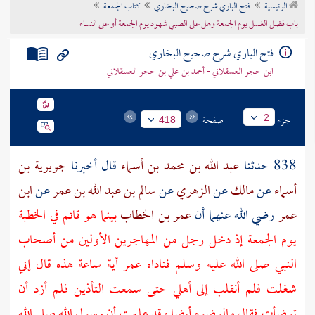
الرئيسية
فتح الباري شرح صحيح البخاري
كتاب الجمعة
تراجم الأعلام
باب فضل الغسل يوم الجمعة وهل على الصبي شهود يوم الجمعة أو على النساء
فتح الباري شرح صحيح البخاري
ابن حجر العسقلاني - أحمد بن علي بن حجر العسقلاني
جزء
صفحة
2
418
838 حدثنا
عبد الله بن محمد بن أسماء
قال أخبرنا
جويرية بن
أسماء
عن
مالك
عن
الزهري
عن
سالم بن عبد الله بن عمر
عن
ابن
عمر
رضي الله عنهما أن
عمر بن الخطاب
بينما هو قائم في الخطبة
يوم الجمعة إذ دخل رجل من
المهاجرين
الأولين من
أصحاب
النبي
صلى الله عليه وسلم فناداه
عمر
أية ساعة هذه قال إني
شغلت فلم أنقلب إلى أهلي حتى سمعت التأذين فلم أزد أن
توضأت فقال والوضوء أيضا وقد علمت أن رسول الله صلى الله