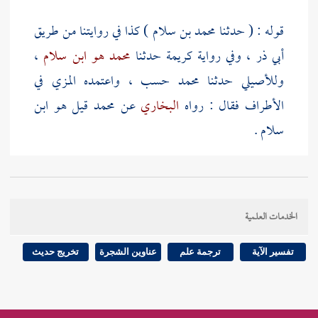
قوله : ( حدثنا
محمد بن سلام
) كذا في روايتنا من طريق
أبي ذر
، وفي رواية
كريمة
حدثنا
محمد هو ابن سلام
،
وللأصيلي
حدثنا
محمد حسب
، واعتمده
المزي
في
الأطراف فقال : رواه
البخاري
عن
محمد قيل هو ابن
سلام
.
قوله : ( أخبرنا ) في رواية
كريمة
حدثنا
المحاربي وهو عبد
الرحمن بن محمد بن زياد
، وليس له عند
البخاري
سوى
الخدمات العلمية
هذا الحديث وحديث آخر في العيدين ، وذكر
أبو علي
الجياني
أن بعض أهل بلدهم صحف "
المحاربي
" فقال
تفسير الآية
ترجمة علم
عناوين الشجرة
تخريج حديث
البخاري
، فأخطأ خطأ فاحشا .