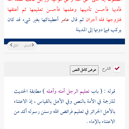
فأدبها فأحسن تأديبها وعلمها فأحسن تعليمها ثم أعتقها
فتزوجها فله أجران
ثم قال
عامر
أعطيناكها بغير شيء قد كان
يركب فيما دونها إلى
المدينة
السابق
التالي
الشرح
قوله : ( باب
تعليم الرجل أمته وأهله
) مطابقة الحديث
للترجمة في الأمة بالنص وفي الأهل بالقياس ، إذ الاعتناء
بالأهل الحرائر في تعليم فرائض الله وسنن رسوله آكد من
الاعتناء بالإماء .