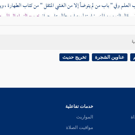
العلم وفي " باب من لم يتوضأ إلا من الغشي المثقل " من كتاب الطهارة ، ويأتي
لى . قال
الزين بن المنير
: استدل به
ابن بطال
على جواز
خروج النساء إلى الم
ائشة
، لكن يمكنه أن يتمسك بما ورد في بعض طرقه أن نساء غير
أسماء
كن ب
تهن في سائر الصلوات .
ية
عناوين الشجرة
تخريج حديث
خدمات تفاعلية
اة
المواريث
مواقيت الصلاة