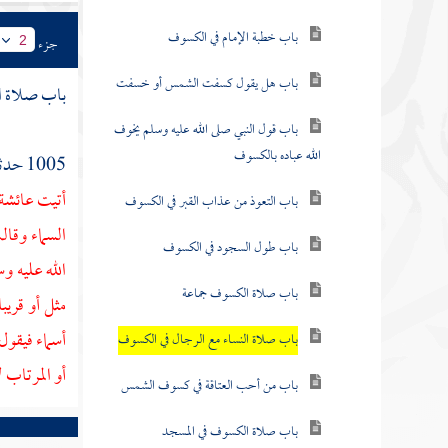
باب خطبة الإمام في الكسوف
جزء
2
باب هل يقول كسفت الشمس أو خسفت
باب صلاة ا
باب قول النبي صلى الله عليه وسلم يخوف
الله عباده بالكسوف
1005 حدثنا
أتيت
عائشة 
باب التعوذ من عذاب القبر في الكسوف
السماء وقا
باب طول السجود في الكسوف
الله عليه و
باب صلاة الكسوف جماعة
مثل أو قريبا
أسماء
فيقول 
باب صلاة النساء مع الرجال في الكسوف
أو المرتاب ل
باب من أحب العتاقة في كسوف الشمس
باب صلاة الكسوف في المسجد