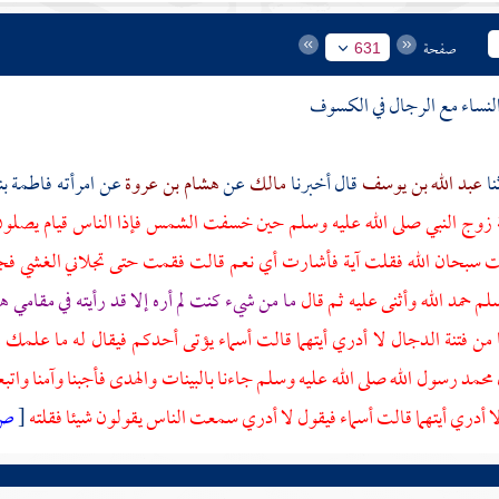
صفحة
631
لنساء مع الرجال في الكسوف
عبد الله بن يوسف
قال أخبرنا
مالك
عن
هشام بن عروة
عن امرأته
فاطمة بن
زوج النبي صلى الله عليه وسلم
حين خسفت الشمس فإذا الناس قيام يصلون و
لت سبحان الله فقلت آية فأشارت أي نعم قالت فقمت حتى تجلاني الغشي ف
سلم حمد الله وأثنى عليه ثم قال
ما من شيء كنت لم أره إلا قد رأيته في مقامي ه
 من فتنة
الدجال
لا أدري أيتهما قالت
أسماء
يؤتى أحدكم فيقال له ما علمك به
محمد رسول الله صلى الله عليه وسلم جاءنا بالبينات والهدى فأجبنا وآمنا واتبعنا
ا أدري أيتهما قالت
أسماء
فيقول لا أدري سمعت الناس يقولون شيئا فقلته
[
ص