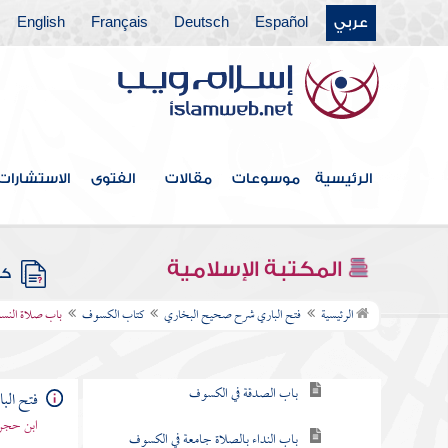
عربي
Español
Deutsch
Français
English
أبواب صفة الصلاة
كتاب الجمعة
كتاب صلاة الخوف
كتاب العيدين
الرئيسية
موسوعات
مقالات
الفتوى
الاستشارات
كتاب الوتر
كتاب الاستسقاء
المكتبة الإسلامية
كتب
كتاب الكسوف
الرئيسية
فتح الباري شرح صحيح البخاري
كتاب الكسوف
باب صلاة النسا
باب الصلاة في كسوف الشمس
باب الصدقة في الكسوف
فتح ال
ابن حجر 
باب النداء بالصلاة جامعة في الكسوف