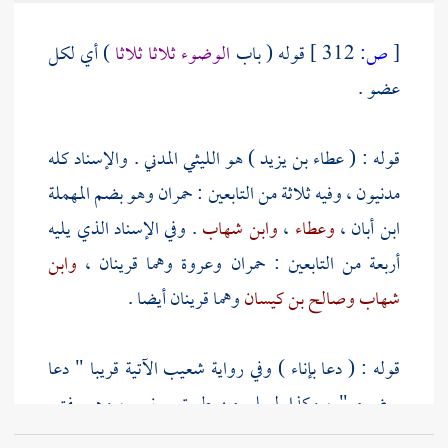
[
ص:
312 ]
قوله ( باب
الوضوء ثلاثا ثلاثا
) أي لكل
عضو .
قوله : (
عطاء بن يزيد
) هو الليثي المدني . والإسناد كله
مدنيون ، وفيه ثلاثة من التابعين :
حمران وهو بضم المهملة
ابن أبان
،
وعطاء
،
وابن شهاب
. وفي الإسناد الذي يليه
أربعة من التابعين :
حمران
وعروة
وهما قرينان ،
وابن
شهاب
وصالح بن كيسان
وهما قرينان أيضا .
قوله : ( دعا بإناء ) وفي رواية
شعيب
الآتية قريبا " دعا
بوضوء " ، وكذا
لمسلم
من طريق
يونس
، وهو بفتح
الواو اسم للماء المعد للوضوء وبالضم الذي هو الفعل ،