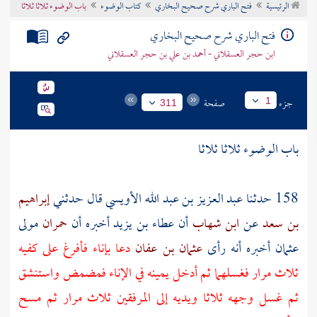
الرئيسية
فتح الباري شرح صحيح البخاري
كتاب الوضوء
باب الوضوء ثلاثا ثلاثا
تراجم الأعلام
فتح الباري شرح صحيح البخاري
ابن حجر العسقلاني - أحمد بن علي بن حجر العسقلاني
جزء
صفحة
1
311
باب الوضوء ثلاثا ثلاثا
158 حدثنا
عبد العزيز بن عبد الله الأويسي
قال حدثني
إبراهيم
بن سعد
عن
ابن شهاب
أن
عطاء بن يزيد
أخبره أن
حمران
مولى
عثمان
أخبره أنه رأى
عثمان بن عفان
دعا بإناء فأفرغ على كفيه
ثلاث مرار فغسلهما ثم أدخل يمينه في الإناء فمضمض واستنشق
ثم غسل وجهه ثلاثا ويديه إلى المرفقين ثلاث مرار ثم مسح