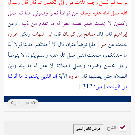
برأسه ثم غسل رجليه ثلاث مرار إلى الكعبين ثم قال قال رسول
الله صلى الله عليه وسلم
من توضأ نحو وضوئي هذا ثم صلى
ركعتين لا يحدث فيهما نفسه غفر له ما تقدم من ذنبه
وعن
إبراهيم
قال قال
صالح بن كيسان
قال
ابن شهاب
ولكن
عروة
يحدث عن
حمران
فلما توضأ
عثمان
قال ألا أحدثكم حديثا لولا آية
ما حدثتكموه سمعت النبي صلى الله عليه وسلم يقول لا يتوضأ
رجل يحسن وضوءه ويصلي الصلاة إلا غفر له ما بينه وبين
الصلاة حتى يصليها قال
عروة
الآية
إن الذين يكتمون ما أنزلنا
من البينات
[
ص:
312 ]
السابق
التالي
الشرح