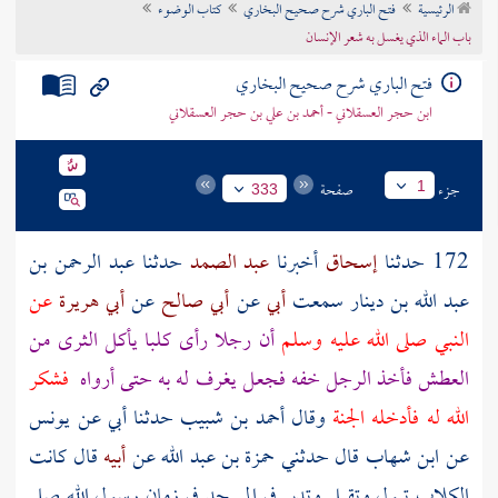
الرئيسية
فتح الباري شرح صحيح البخاري
كتاب الوضوء
تراجم الأعلام
باب الماء الذي يغسل به شعر الإنسان
فتح الباري شرح صحيح البخاري
ابن حجر العسقلاني - أحمد بن علي بن حجر العسقلاني
جزء
صفحة
1
333
172 حدثنا
إسحاق
أخبرنا
عبد الصمد
حدثنا
عبد الرحمن بن
عبد الله بن دينار
سمعت
أبي
عن
أبي صالح
عن
أبي هريرة
عن
النبي صلى الله عليه وسلم
أن رجلا رأى كلبا يأكل الثرى من
العطش فأخذ الرجل خفه فجعل يغرف له به حتى أرواه
فشكر
الله له فأدخله الجنة
وقال أحمد بن شبيب حدثنا أبي عن يونس
عن ابن شهاب قال حدثني حمزة بن عبد الله عن
أبيه
قال كانت
الكلاب تبول وتقبل وتدبر في المسجد في زمان رسول الله صلى