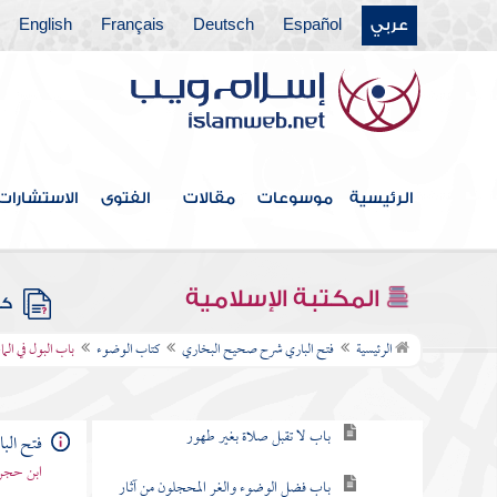
عربي
Español
Deutsch
Français
English
فهرس الكتاب
كتاب بدء الوحي
الرئيسية
موسوعات
مقالات
الفتوى
الاستشارات
كتاب الإيمان
كتاب العلم
المكتبة الإسلامية
كتب
كتاب الوضوء
الرئيسية
فتح الباري شرح صحيح البخاري
كتاب الوضوء
باب البول في الماء
باب ما جاء في الوضوء
باب لا تقبل صلاة بغير طهور
فتح ال
ابن حجر 
باب فضل الوضوء والغر المحجلون من آثار