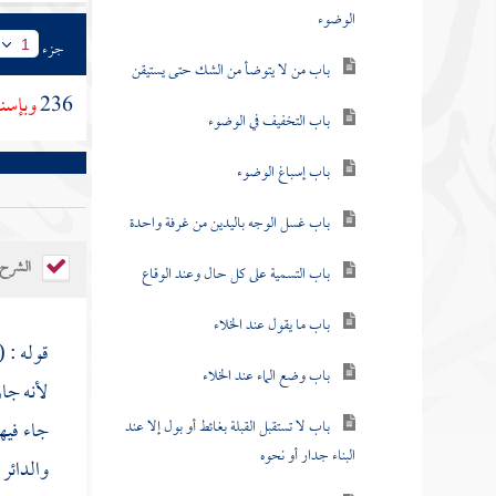
الوضوء
جزء
1
باب من لا يتوضأ من الشك حتى يستيقن
236
وبإسنا
باب التخفيف في الوضوء
باب إسباغ الوضوء
باب غسل الوجه باليدين من غرفة واحدة
الشرح
باب التسمية على كل حال وعند الوقاع
باب ما يقول عند الخلاء
قوله : (
باب وضع الماء عند الخلاء
لأنه جا
باب لا تستقبل القبلة بغائط أو بول إلا عند
جاء فيه
البناء جدار أو نحوه
والدائر