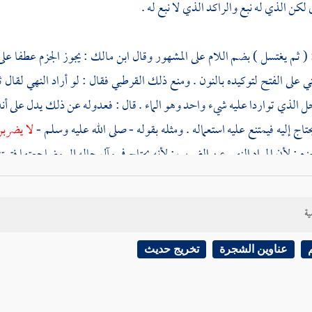
كن الذي له نبع والراكد الذي لا نبع له .
: ( ثم يغتسل ) بضم اللام على المشهور وقال
ابن مالك
: يجوز الجزم عطفا على
ي على الفتح لتوكيده بالنون . ومنع ذلك
القرطبي
فقال : لو أراد النهي لقال 
ل الذي تواردا عليه شيء واحد وهو الماء . قال : فعدوله عن ذلك يدل على أنه لم
حتاج إليه فيمتنع عليه استعماله . ومثله بقوله - صلى الله عليه وسلم -
لا يضرب
زم ; لأن المراد النهي عن الضرب ; لأنه يحتاج في مآل حاله إلى مضاجعتها فتمت
اجعها . وفي حديث الباب " ثم هو يغتسل منه " وتعقب بأنه لا يلزم من تأكيد
للتأكيد في أحدهما معنى ليس للآخر . قال
القرطبي
: ولا يجوز النصب إذ لا ت
ية
لنووي
بأن ذلك يقتضي أن يكون المنهي عنه الجمع بين الأمرين دون إفراد 
 المتعددة لفظ واحد فيؤخذ النهي عن الجمع بينهما من هذا الحديث إن ثبتت ر
عناوين الشجرة
تخريج حديث
هو ما رواه
مسلم
من حديث
جابر
عن النبي - صلى الله عليه وسلم - أنه "
نهى 