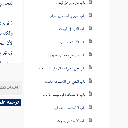
للجاري ل
باب من تبرز على لبنتين
باب خروج النساء إلى البراز
) قوله 
باب التبرز في البيوت
ولكنه بن
باب الاستنجاء بالماء
لأن المح
فيه قد ي
باب من حمل معه الماء لطهوره
أحد بالج
باب حمل العنزة مع الماء في الاستنجاء
ثم هو يض
باب النهي عن الاستنجاء باليمين
أن يكون 
الخدمات العلم
وتعقبه
ا
باب لا يمسك ذكره بيمينه إذا بال
الأحكام
ترجمة علم
باب الاستنجاء بالحجارة
باب لا يستنجى بروث
قلت : و