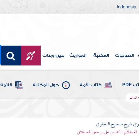
Indonesia
الصوتيات
المكتبة
المواريث
بنين وبنات
 PDF
كتاب الأمة
حول المكتبة
قائمة 
 الدائم
باري شرح صحيح البخاري
العسقلاني - أحمد بن علي بن حجر العسقلاني