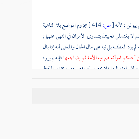
 يبولن ; لأنه
[
ص:
414 ]
مجزوم الموضع بلا الناهية
ثم لا يغتسلن فحينئذ يتساوى الأمران في النهي عنهما ;
 يرد العطف بل نبه على مآل الحال والمعنى أنه إذا بال
ن أحدكم امرأته ضرب الأمة ثم يضاجعها
فإنه لم يروه
نع لإساءته إليها فلا يحصل له مقصوده . وتقدير اللفظ
 النهي أن لا يعطف عليه نهي آخر غير مؤكد ; لاحتمال
ضمر أن بعد ثم وأجازه
ابن مالك
بإعطاء ثم حكم الواو
أحدهما وضعفه
ابن دقيق العيد
بأنه لا يلزم أن يدل على
واية النصب ويؤخذ النهي عن الإفراد من حديث آخر .
عن
البول في الماء الراكد
" وعنده من طريق
أبي السائب