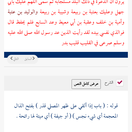
يرون أن الدعوة في ذلك البلد مستجابة ثم سمى اللهم عليك
بأبي
جهل
وعليك
بعتبة بن ربيعة
وشيبة بن ربيعة
والوليد بن عتبة
وأمية بن خلف
وعقبة بن أبي معيط
وعد السابع فلم يحفظ قال
فوالذي نفسي بيده لقد رأيت الذين عد رسول الله صلى الله عليه
وسلم صرعى في القليب قليب
بدر
السابق
التالي
الشرح
قوله : ( باب إذا ألقي على ظهر المصلي قذر ) بفتح الذال
المعجمة أي شيء نجس ) ( أو جيفة ) أي ميتة لها رائحة .