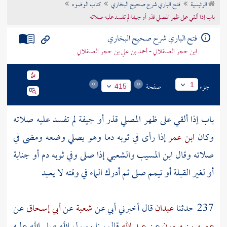
الرئيسية
فتح الباري شرح صحيح البخاري
كتاب الوضوء
تراجم الأعلام
باب إذا ألقي على ظهر المصلي قذر أو جيفة لم تفسد عليه صلاته
فتح الباري شرح صحيح البخاري
ابن حجر العسقلاني - أحمد بن علي بن حجر العسقلاني
جزء
صفحة
1
415
باب إذا ألقي على ظهر المصلي قذر أو جيفة لم تفسد عليه صلاته
وكان
ابن عمر
إذا رأى في ثوبه دما وهو يصلي وضعه ومضى في
صلاته وقال ابن المسيب والشعبي إذا صلى وفي ثوبه دم أو جنابة
أو لغير القبلة أو تيمم صلى ثم أدرك الماء في وقته لا يعيد
237 حدثنا
عبدان
قال أخبرني
أبي
عن
شعبة
عن
أبي إسحاق
عن
عمرو بن ميمون
عن
عبد الله
قال بينا رسول الله صلى الله عليه