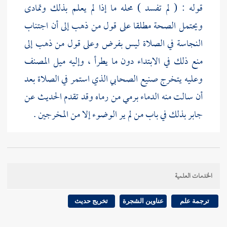
قوله : ( لم تفسد ) محله ما إذا لم يعلم بذلك وتمادى
ويحتمل الصحة مطلقا على قول من ذهب إلى أن اجتناب
النجاسة في الصلاة ليس بفرض وعلى قول من ذهب إلى
منع ذلك في الابتداء دون ما يطرأ ، وإليه ميل المصنف
وعليه يتخرج صنيع الصحابي الذي استمر في الصلاة بعد
أن سالت منه الدماء برمي من رماه وقد تقدم الحديث عن
جابر
بذلك في باب من لم ير الوضوء إلا من المخرجين .
قوله : ( وكان
ابن عمر
) هذا الأثر وصله
ابن أبي شيبة
من
طريق
برد بن سنان
عن
نافع
أنه " كان إذا كان في الصلاة
الخدمات العلمية
فرأى في ثوبه دما فاستطاع أن يضعه وضعه ، وإن لم
يستطع خرج فغسله ثم جاء فيبني على ما كان صلى " .
ترجمة علم
عناوين الشجرة
تخريج حديث
وإسناده صحيح وهو يقتضي أنه كان يرى التفرقة بين