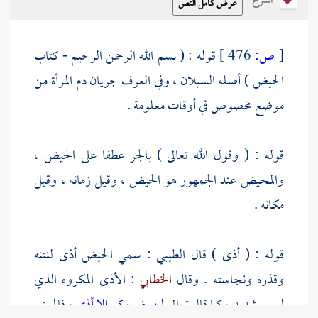
الشرح
[
ص:
476 ]
قوله : ( بسم الله الرحمن الرحيم - كتاب
الحيض ) أصله السيلان ، وفي العرف جريان دم المرأة من
موضع مخصوص في أوقات معلومة .
قوله : ( وقول الله تعالى ) بالجر عطفا على الحيض ،
والمحيض عند الجمهور هو الحيض ، وقيل زمانه ، وقيل
مكانه .
قوله : ( أذى ) قال
الطيبي
: سمي الحيض أذى لنتنه
وقذره ونجاسته . وقال
الخطابي
: الأذى المكروه الذي
ليس بشديد ، كما قال تعالى
لن يضروكم إلا أذى
، فالمعنى