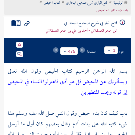
الرئيسية
فتح الباري شرح صحيح البخاري
كتاب الحيض
تراجم الأعلام
باب كيف كان بدء الحيض
فتح الباري شرح صحيح البخاري
ابن حجر العسقلاني - أحمد بن علي بن حجر العسقلاني
جزء
صفحة
1
475
بسم الله الرحمن الرحيم كتاب الحيض وقول الله تعالى
ويسألونك عن المحيض قل هو أذى فاعتزلوا النساء في المحيض
إلى قوله ويحب المتطهرين
باب كيف كان بدء الحيض وقول النبي صلى الله عليه وسلم هذا
شيء كتبه الله على بنات
آدم
وقال بعضهم كان أول ما أرسل
الحيض على
بني إسرائيل
قال أبو عبد الله وحديث النبي صلى الله