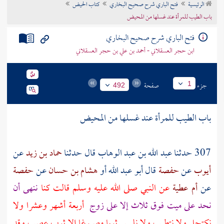
الرئيسية
فتح الباري شرح صحيح البخاري
كتاب الحيض
تراجم الأعلام
باب الطيب للمرأة عند غسلها من المحيض
فتح الباري شرح صحيح البخاري
ابن حجر العسقلاني - أحمد بن علي بن حجر العسقلاني
جزء
صفحة
1
492
باب الطيب للمرأة عند غسلها من المحيض
307 حدثنا
عبد الله بن عبد الوهاب
قال حدثنا
حماد بن زيد
عن
أيوب
عن
حفصة
قال أبو عبد الله أو
هشام بن حسان
عن
حفصة
عن
أم عطية
عن النبي صلى الله عليه وسلم قالت كنا
ننهى أن
نحد على ميت فوق ثلاث إلا على زوج
أربعة أشهر وعشرا ولا
نكتحل ولا نتطيب ولا نلبس ثوبا مصبوغا إلا ثوب عصب وقد