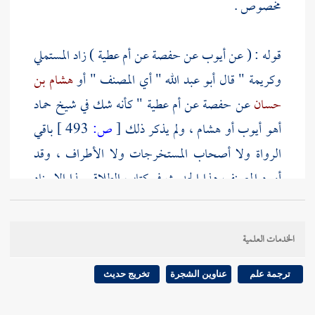
مخصوص .
قوله : ( عن
أيوب
عن
حفصة
عن
أم عطية
) زاد
المستملي
وكريمة
" قال
أبو عبد الله
" أي المصنف " أو
هشام بن
حسان
عن
حفصة
عن
أم عطية
" كأنه شك في شيخ
حماد
أهو
أيوب
أو
هشام
، ولم يذكر ذلك
[
ص:
493 ]
باقي
الرواة ولا أصحاب المستخرجات ولا الأطراف ، وقد
أورد المصنف هذا الحديث في كتاب الطلاق بهذا الإسناد
فلم يذكر ذلك .
الخدمات العلمية
قوله : ( كنا ننهى ) بضم النون الأولى وفاعل النهي النبي
- صلى الله عليه وسلم - كما دلت عليه رواية
هشام
المعلقة
ترجمة علم
عناوين الشجرة
تخريج حديث
المذكورة بعد ، وهذا هو السر في ذكرها .