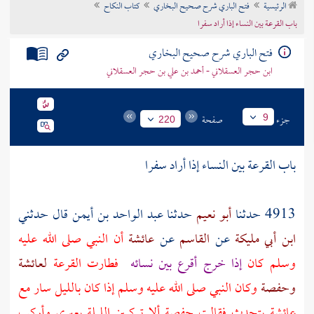
الرئيسية
فتح الباري شرح صحيح البخاري
كتاب النكاح
تراجم الأعلام
باب القرعة بين النساء إذا أراد سفرا
فتح الباري شرح صحيح البخاري
ابن حجر العسقلاني - أحمد بن علي بن حجر العسقلاني
جزء
صفحة
9
220
باب القرعة بين النساء إذا أراد سفرا
4913 حدثنا
أبو نعيم
حدثنا
عبد الواحد بن أيمن
قال حدثني
ابن أبي مليكة
عن
القاسم
عن
عائشة
أن النبي صلى الله عليه
وسلم كان
إذا خرج أقرع بين نسائه
فطارت القرعة
لعائشة
وحفصة
وكان النبي صلى الله عليه وسلم إذا كان بالليل سار مع
عائشة
يتحدث فقالت
حفصة
ألا تركبين الليلة بعيري وأركب