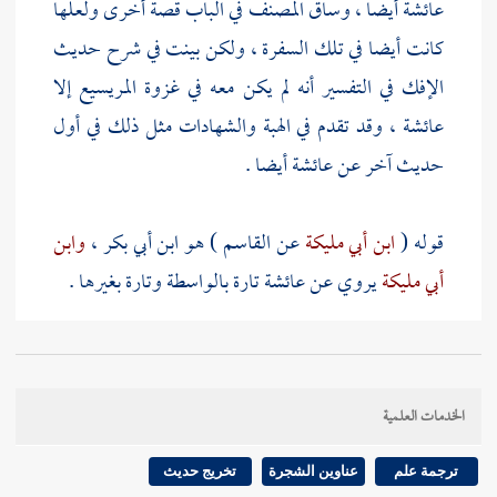
عائشة
أيضا ، وساق المصنف في الباب قصة أخرى ولعلها
كانت أيضا في تلك السفرة ، ولكن بينت في شرح حديث
الإفك في التفسير أنه لم يكن معه في غزوة
المريسيع
إلا
عائشة
، وقد تقدم في الهبة والشهادات مثل ذلك في أول
حديث آخر عن
عائشة
أيضا .
قوله (
ابن أبي مليكة
عن
القاسم
) هو ابن أبي بكر ،
وابن
أبي مليكة
يروي عن
عائشة
تارة بالواسطة وتارة بغيرها .
قوله ( إذا أراد سفرا ) مفهومه اختصاص القرعة بحالة
السفر ، وليس على عمومه بل لتعين القرعة من يسافر بها
الخدمات العلمية
، وتجري القرعة أيضا فيما
إذا أراد أن يقسم بين زوجاته
فلا يبدأ بأيهن شاء بل يقرع بينهن فيبدأ بالتي تخرج لها
ترجمة علم
عناوين الشجرة
تخريج حديث