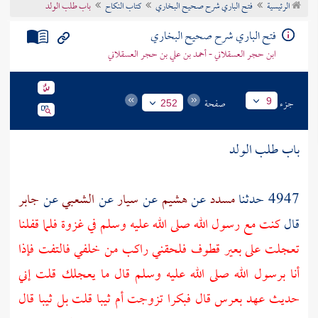
الرئيسية
فتح الباري شرح صحيح البخاري
كتاب النكاح
باب طلب الولد
تراجم الأعلام
فتح الباري شرح صحيح البخاري
ابن حجر العسقلاني - أحمد بن علي بن حجر العسقلاني
جزء
صفحة
9
252
باب طلب الولد
4947 حدثنا
مسدد
عن
هشيم
عن
سيار
عن
الشعبي
عن
جابر
قال
كنت مع رسول الله صلى الله عليه وسلم في غزوة فلما قفلنا
تعجلت على بعير قطوف فلحقني راكب من خلفي فالتفت فإذا
أنا برسول الله صلى الله عليه وسلم قال ما يعجلك قلت إني
حديث عهد بعرس قال فبكرا تزوجت أم ثيبا قلت بل ثيبا قال