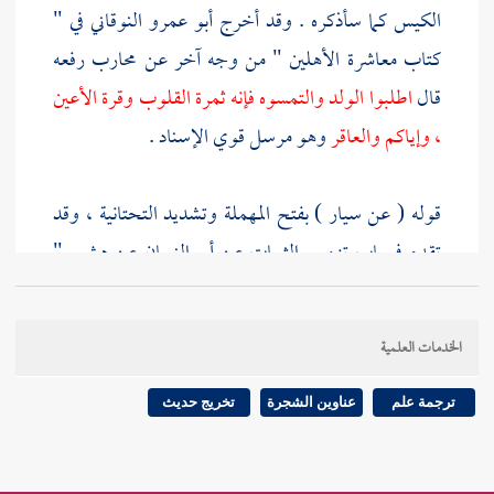
الكيس كما سأذكره . وقد أخرج
أبو عمرو النوقاني
في "
كتاب معاشرة الأهلين " من وجه آخر عن
محارب
رفعه
قال
اطلبوا الولد والتمسوه فإنه ثمرة القلوب وقرة الأعين
، وإياكم والعاقر
وهو مرسل قوي الإسناد .
قوله ( عن
سيار
) بفتح المهملة وتشديد التحتانية ، وقد
تقدم في باب تزويج الثيبات عن
أبي النعمان
عن
هشيم
"
قال حدثنا
سيار
" وكذا في الباب الذي بعده " حدثنا
يعقوب الدورقي
حدثنا
هـشيم
أنبأنا
سيار
" .
الخدمات العلمية
قوله ( عن
الشعبي
) في رواية
أبي عوانة
من طريق
شريح
ترجمة علم
عناوين الشجرة
تخريج حديث
بن النعمان
عن
هشيم
" حدثنا
سيار
حدثنا
الشعبي
"
ولأحمد
من وجه آخر " سمعت
الشعبي
"