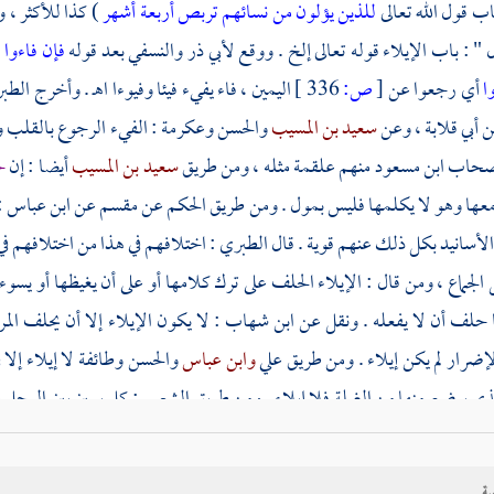
اب قول الله تعالى
للذين يؤلون من نسائهم تربص أربعة أشهر
) كذا للأكثر ، 
ل
" : باب الإيلاء قوله تعالى إلخ . ووقع
لأبي ذر
والنسفي
بعد قوله
فإن فاءوا
:
وا
أي رجعوا عن
[
ص:
336 ]
اليمين ، فاء يفيء فيئا وفيوءا اهـ . وأخرج
الطب
ن
أبي قلابة
، وعن
سعيد بن المسيب
والحسن
وعكرمة
: الفيء الرجوع بالقلب وا
أصحاب
ابن مسعود
منهم علقمة مثله ، ومن طريق
سعيد بن المسيب
أيضا : إن
ح
معها وهو لا يكلمها فليس بمول . ومن طريق
الحكم
عن
مقسم
عن
ابن عباس
:
الأسانيد بكل ذلك عنهم قوية . قال
الطبري
: اختلافهم في هذا من اختلافهم في
 الجماع ، ومن قال : الإيلاء الحلف على ترك كلامها أو على أن يغيظها أو يسو
 حلف أن لا يفعله . ونقل عن
ابن شهاب
: لا يكون الإيلاء إلا أن يحلف المرء 
إضرار لم يكن إيلاء . ومن طريق
علي
وابن عباس
والحسن
وطائفة لا إيلاء إل
ذي يرضع منها من الغيلة فلا إيلاء . ومن طريق
الشعبي
: كل يمين بين الرجل و
رأته إن كلمتك سنة فأنت طالق
: إن مضت أربعة أشهر ولم يكلمها طلقت ،
ن
ابن عباس
قال له : ما فعلت امرأتك ، لعهدي بها سيئة الخلق ؟ قال : لقد 
ية