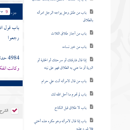
باب من طلق وهل يواجه الرجل امرأته
جزء
9
بالطلاق
باب قول الل
باب من أجاز طلاق الثلاث
رجعوا
باب من خير نساءه
4984 حدثنا
إذا قال فارقتك أو سرحتك أو الخلية أو
وكانت انفك
البرية أو ما عني به الطلاق فهو على نيته
باب من قال لامرأته أنت علي حرام
باب لم تحرم ما أحل الله لك
باب لا طلاق قبل النكاح
الشرح
باب إذا قال لامرأته وهو مكره هذه أختي
فلا شيء عليه