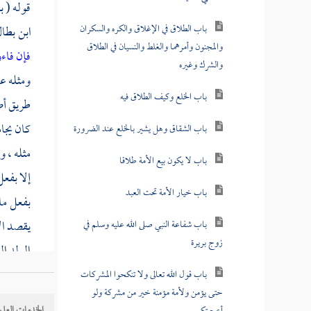
قوله ( ب
باب الطلاق في الإغلاق والكره والسكران
ابن بطا
والمجنون وأمرهما والغلط والنسيان في الطلاق
فإن فاء
والشرك وغيره
ومثله ع
باب الخلع وكيف الطلاق فيه
طريق 
كان يجا
باب الشقاق وهل يشير بالخلع عند الضرورة
مثله ، و
باب لا يكون بيع الأمة طلاقا
إلا بفعل
باب خيار الأمة تحت العبد
بفعل ما
يقصد ال
باب شفاعة النبي صلى الله عليه وسلم في
زوج بريرة
الولد ال
قال لام
باب قول الله تعالى ولا تنكحوا المشركات
حتى يؤمن ولأمة مؤمنة خير من مشركة ولو
الأصم
أ
الخدمات العلم