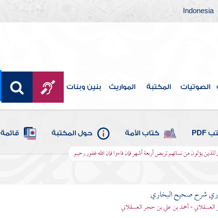
Indonesia
الصوتيات
المكتبة
المواريث
بنين وبنات
 PDF
كتاب الأمة
حول المكتبة
قائمة 
ى للذين يؤلون من نسائهم تربص أربعة أشهر فإن فاءوا فإن الله غفور رحيم
باري شرح صحيح البخاري
العسقلاني - أحمد بن علي بن حجر العسقلاني