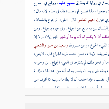
وساق في رواية
كريمة
إلى
سميع عليم
. ووقع في " شرح
 رجعوا وهذا تفسير
أبي عبيدة
قاله في هذه الآية قال :
ري
عن
إبراهيم النخعي
قال : الفيء الرجوع باللسان ،
للسان لمن به مانع عن الجماع ، وفي غيره بالجماع . ومن
لف أن لا يكلم امرأته يوما أو شهرا
فهو إيلاء ، إلا إن
 الفيء الجماع ، وعن
مسروق
وسعيد بن جبير
والشعبي
 تعريف الإيلاء ، فمن خصه بترك الجماع قال : لا يفيء
ءها أو نحو ذلك لم يشترط في الفيء الجماع ، بل رجوعه
بالله فيما يريد أن يضار به امرأته من اعتزالها ، فإذا لم
ا في غضب ، فإذا حلف أن لا يطأها بسبب كالخوف على
بين امرأته فهي إيلاء ، ومن طريق
القاسم
وسالم
فيمن
 وإن كلمها قبل سنة فهي طالق . ومن طريق
يزيد بن
خرجت وما أكلمها . قال : أدركها قبل أن يمضي أربعة