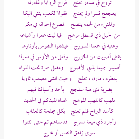
تروح في صادر محنج فراح الروايا وغادرنه
يعجعج قسرا ولم يحدج فقولا
لكعب
يثني البكا
وللنيء من لحمه ينضج لمصرع إخوانه في مكر
من الخيل ذي قسطل مرهج فيا ليت
عمرا
وأشياعه
وعتبة
في جمعنا السورج فيشفوا النفوس بأوتارها
بقتلى أصيبت من
الخزرج
وقتلى من
الأوس
في معرك
أصيبوا جميعا بذي الأضوج ومقتل
حمزة
تحت اللواء
بمطرد ، مارن ، مخلج وحيث انثنى مصعب ثاويا
بضربة ذي هبة سلجج
بأحد
وأسيافنا فيهم
تلهب كاللهب الموهج غداة لقيناكم في الحديد
كأسد البراح فلم تعنج بكل مجلحة كالعقاب
وأجرد ذي ميعة مسرج فدسناهم ثم حتى انثنوا
سوى زاهق النفس أو محرج