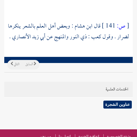
[
ص:
141 ]
قال
ابن هشام :
وبعض أهل العلم بالشعر ينكرها
لضرار
. وقول
كعب
: ذي النور والمنهج عن
أبي زيد الأنصاري .
السابق
التالي
الخدمات العلمية
عناوين الشجرة
وثيقة الخصوصية
اتفاقية الخدمة
اتصل بنا
من نحن