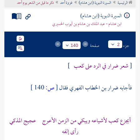
الرئيسية
السيرة النبوية (ابن هشام)
غزوة أحد
ذكر ما قيل من الشعر يوم أحد
تراجم الأعلام
السيرة النبوية (ابن هشام)
ابن هشام - عبد الملك بن هشام بن أيوب الحميري
جزء
صفحة
2
140
[
شعر
ضرار
في الرد على
كعب
]
فأجابه
ضرار بن الخطاب الفهري
فقال
[
ص:
140 ]
أيجزع
كعب
لأشياعه ويبكي من الزمن الأعوج عجيج المذكي
رأى إلفه