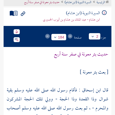
الرئيسية
السيرة النبوية (ابن هشام)
حديث بئر معونة في صفر سنة أربع
تراجم الأعلام
السيرة النبوية (ابن هشام)
ابن هشام - عبد الملك بن هشام بن أيوب الحميري
جزء
صفحة
2
184
حديث
بئر معونة
في صفر سنة أربع
[ بعث
بئر معونة
]
قال
ابن إسحاق
: فأقام رسول الله صلى الله عليه وسلم بقية
شوال وذا القعدة وذا الحجة - وولي تلك الحجة المشركون
والمحرم - ، ثم بعث رسول الله صلى الله عليه وسلم أصحاب