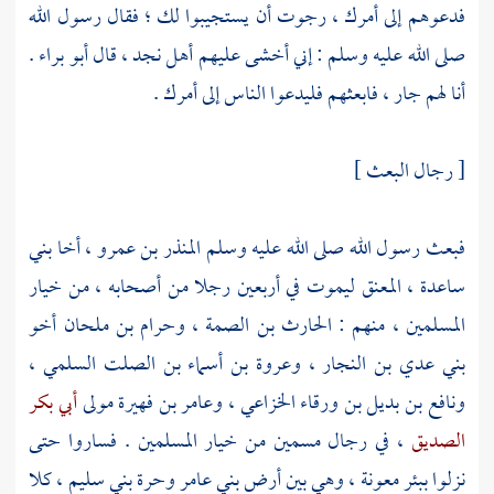
فدعوهم إلى أمرك ، رجوت أن يستجيبوا لك ؛ فقال رسول الله
صلى الله عليه وسلم : إني أخشى عليهم
أهل
نجد
، قال
أبو براء
.
أنا لهم جار ، فابعثهم فليدعوا الناس إلى أمرك .
[ رجال البعث ]
فبعث رسول الله صلى الله عليه وسلم
المنذر بن عمرو
، أخا
بني
ساعدة
، المعنق ليموت في أربعين رجلا من أصحابه ، من خيار
المسلمين ، منهم :
الحارث بن الصمة
،
وحرام بن ملحان
أخو
بني عدي بن النجار
،
وعروة بن أسماء بن الصلت السلمي ،
ونافع بن بديل بن ورقاء الخزاعي
،
وعامر بن فهيرة
مولى
أبي بكر
الصديق
، في رجال مسمين من خيار المسلمين . فساروا حتى
نزلوا
ببئر معونة
، وهي بين أرض
بني عامر
وحرة بني سليم
، كلا