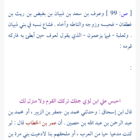
[
ص:
99 ]
وعوف بن سعد بن ذبيان بن بغيض بن ريث بن
غطفان
- فحبسه وزوجه والتاطه وآخاه . فشاع نسبه في
بني ذبيان
.
وثعلبة
- فيما يزعمون - الذي يقول
لعوف
حين أبطئ به فتركه
قومه :
:
احبس علي ابن لؤي جملك تركك القوم ولا منزل لك
قال
ابن إسحاق :
وحدثني
محمد بن جعفر بن الزبير
، أو
محمد بن
عبد الرحمن بن عبد الله بن حصين
. أن
عمر بن الخطاب
قال : لو
كنت مدعيا حيا من العرب ، أو ملحقهم بنا لادعيت
بني مرة بن