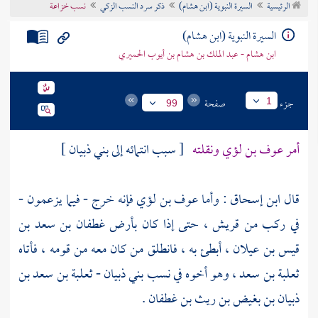
الرئيسية
السيرة النبوية (ابن هشام)
ذكر سرد النسب الزكي
نسب خزاعة
تراجم الأعلام
السيرة النبوية (ابن هشام)
ابن هشام - عبد الملك بن هشام بن أيوب الحميري
جزء
صفحة
1
99
أمر عوف بن لؤي ونقلته
[ سبب انتمائه إلى
بني ذبيان
]
قال
ابن إسحاق :
وأما
عوف بن لؤي
فإنه خرج - فيما يزعمون -
في ركب من
قريش
، حتى إذا كان بأرض
غطفان بن سعد بن
قيس بن عيلان
، أبطئ به ، فانطلق من كان معه من قومه ، فأتاه
ثعلبة بن سعد
، وهو أخوه في نسب
بني ذبيان
-
ثعلبة بن سعد بن
ذبيان بن بغيض بن ريث بن غطفان
.