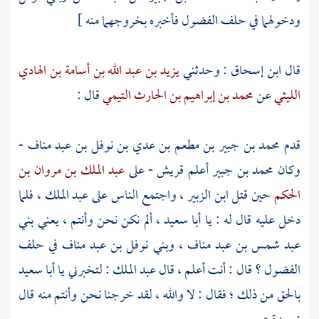
ودخولهما في حلف الفضول فأخبره بخروجهما منه ]
قال
ابن إسحاق
: وحدثني
يزيد بن عبد الله بن أسامة بن الهادي
الليثي
عن
محمد بن إبراهيم بن الحارث التيمي
قال :
قدم
محمد بن جبير بن مطعم بن عدي بن نوفل بن عبد مناف
-
وكان
محمد بن جبير
أعلم
قريش
- على
عبد الملك بن مروان بن
الحكم
حين
قتل ابن الزبير
، واجتمع الناس على
عبد الملك
، فلما
دخل عليه قال له : يا
أبا سعيد
، ألم نكن نحن وأنتم ، يعني
بني
عبد شمس بن عبد مناف
،
وبني نوفل بن عبد مناف
في حلف
الفضول ؟ قال : أنت أعلم ، قال
عبد الملك
: لتخبرني يا
أبا سعيد
بالحق من ذلك ؛ فقال : لا والله ، لقد خرجنا نحن وأنتم منه قال