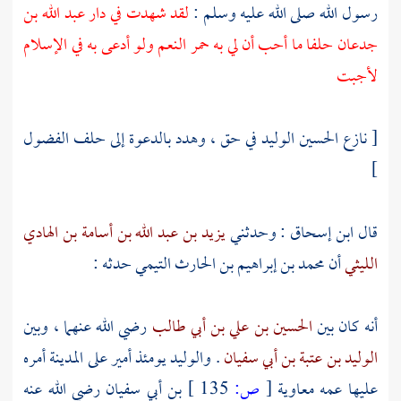
رسول الله صلى الله عليه وسلم :
لقد شهدت في دار
عبد الله بن
جدعان
حلفا ما أحب أن لي به حمر النعم ولو أدعى به في الإسلام
لأجبت
[ نازع
الحسين
الوليد
في حق ، وهدد بالدعوة إلى حلف الفضول
]
قال
ابن إسحاق
: وحدثني
يزيد بن عبد الله بن أسامة بن الهادي
الليثي
أن محمد
بن إبراهيم بن الحارث التيمي
حدثه :
أنه كان بين
الحسين بن علي بن أبي طالب
رضي الله عنهما ، وبين
الوليد بن عتبة بن أبي سفيان
.
والوليد
يومئذ أمير على المدينة أمره
عليها عمه
معاوية
[
ص:
135 ]
بن أبي سفيان
رضي الله عنه