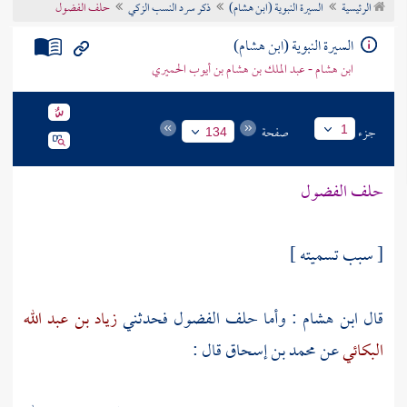
الرئيسية
السيرة النبوية (ابن هشام)
ذكر سرد النسب الزكي
حلف الفضول
تراجم الأعلام
السيرة النبوية (ابن هشام)
ابن هشام - عبد الملك بن هشام بن أيوب الحميري
جزء
صفحة
1
134
حلف الفضول
[ سبب تسميته ]
قال
ابن هشام
: وأما حلف الفضول فحدثني
زياد بن عبد الله
البكائي
عن
محمد بن إسحاق
قال :