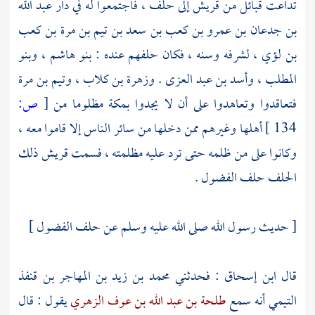
تداعت قبائل من
قريش
إلى حلف ، فاجتمعوا له في دار
عبد الله
بن جدعان بن عمرو بن كعب بن سعد بن تيم بن مرة بن كعب
بن لؤي
، لشرفه وسنه ، فكان حلفهم عنده :
بنو هاشم
،
وبنو
المطلب
،
وأسد بن عبد العزى
.
وزهرة بن كلاب
،
وتيم بن مرة
فتعاقدوا وتعاهدوا على أن لا يجدوا
بمكة
مظلوما من
[
ص:
134 ]
أهلها وغيرهم ممن دخلها من سائر الناس إلا قاموا معه ،
وكانوا على من ظلمه حتى ترد عليه مظلمته ، فسمت
قريش
ذلك
الحلف حلف الفضول .
[ حديث رسول الله صلى الله عليه وسلم عن حلف الفضول ]
قال
ابن إسحاق
: فحدثني
محمد بن زيد بن المهاجر بن قنفذ
التيمي
أنه سمع
طلحة بن عبد الله بن عوف الزهري
يقول : قال