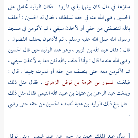
منازعة في مال كان بينهما
بذي المروة
. فكان
الوليد
تحامل على
الحسين
رضي الله عنه في حقه لسلطانه ، فقال له
الحسين
: أحلف
بالله لتنصفني من حقي أو لآخذن سيفي ، ثم لأقومن في مسجد
رسول الله صلى الله عليه وسلم ، ثم لأدعون بحلف الفضول .
قال : فقال
عبد الله بن الزبير
، وهو عند
الوليد
حين قال
الحسين
رضي الله عنه ما قال : وأنا أحلف بالله لئن دعا به لآخذن سيفي ،
ثم لأقومن معه حتى ينصف من حقه أو نموت جميعا . قال :
فبلغت
المسور بن مخرمة بن نوفل الزهري
، فقال مثل ذلك
وبلغت
عبد الرحمن بن عثمان بن عبيد الله التيمي
فقال مثل ذلك
. فلما بلغ ذلك
الوليد بن عتبة
أنصف
الحسين
من حقه حتى رضي
.
[ سأل عبد الملك محمد بن جبير عن عبد شمس وبني نوفل