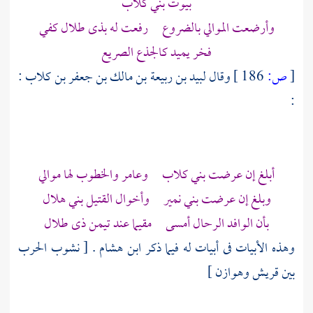
بيوت
بني كلاب
وأرضعت الموالي بالضروع رفعت له
بذى طلال
كفي
فخر يميد كالجذع الصريع
[
ص:
186 ]
وقال
لبيد بن ربيعة بن مالك بن جعفر بن كلاب
:
:
أبلغ إن عرضت
بني كلاب
وعامر
والخطوب لها موالي
وبلغ إن عرضت
بني نمير
وأخوال القتيل
بني هلال
بأن الوافد الرحال أمسى مقيما عند تيمن ذى طلال
وهذه الأبيات فى أبيات له فيما ذكر
ابن هشام
. [ نشوب الحرب
بين
قريش
وهوازن
]