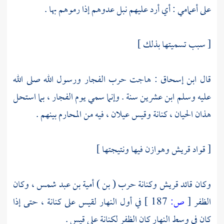
على أعمامي : أي أرد عليهم نبل عدوهم إذا رموهم بها .
[ سبب تسميتها بذلك ]
قال
ابن إسحاق
: هاجت حرب الفجار ورسول الله صلى الله
عليه وسلم ابن عشرين سنة . وإنما سمي يوم الفجار ، بما استحل
هذان الحيان ،
كنانة
وقيس عيلان
، فيه من المحارم بينهم .
[ قواد
قريش
وهوازن
فيها ونتيجتها ]
وكان قائد
قريش
وكنانة
حرب ( بن ) أمية بن عبد شمس ،
وكان
الظفر
[
ص:
187 ]
في أول النهار
لقيس
على
كنانة
، حتى إذا
كان في وسط النهار كان الظفر لكنانة على
قيس
.