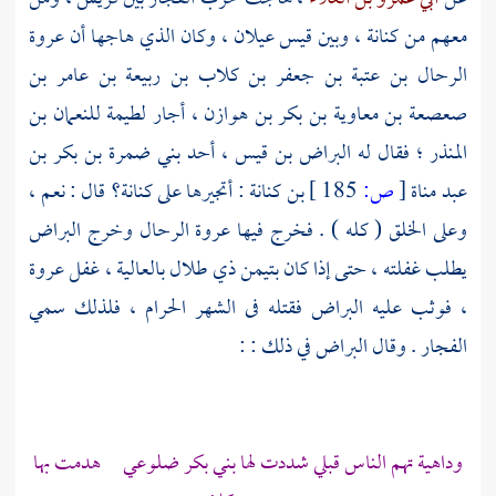
معهم من
كنانة
، وبين
قيس عيلان
، وكان الذي هاجها أن
عروة
الرحال بن عتبة بن جعفر بن كلاب بن ربيعة بن عامر بن
صعصعة بن معاوية بن بكر بن هوازن
، أجار لطيمة
للنعمان بن
المنذر
؛ فقال له
البراض بن قيس ،
أحد
بني ضمرة بن بكر بن
عبد مناة
[
ص:
185 ]
بن كنانة
: أتجيرها على كنانة؟ قال : نعم ،
وعلى الخلق ( كله ) . فخرج فيها
عروة
الرحال وخرج
البراض
يطلب غفلته ، حتى إذا كان
بتيمن ذي طلال
بالعالية ،
غفل
عروة
،
فوثب عليه
البراض
فقتله فى الشهر الحرام ، فلذلك سمي
الفجار . وقال
البراض
في ذلك : :
وداهية تهم الناس قبلي شددت لها
بني بكر
ضلوعي هدمت بها