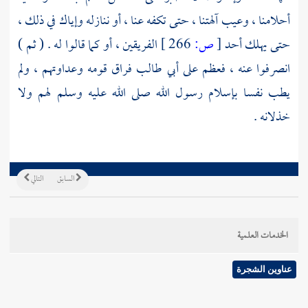
أحلامنا ، وعيب آلهتنا ، حتى تكفه عنا ، أو ننازله وإياك في ذلك ،
حتى يهلك أحد
[
ص:
266 ]
الفريقين ، أو كما قالوا له . ( ثم )
انصرفوا عنه ، فعظم على
أبي طالب
فراق قومه وعداوتهم ، ولم
يطب نفسا بإسلام رسول الله صلى الله عليه وسلم لهم ولا
خذلانه .
السابق
التالي
الخدمات العلمية
عناوين الشجرة