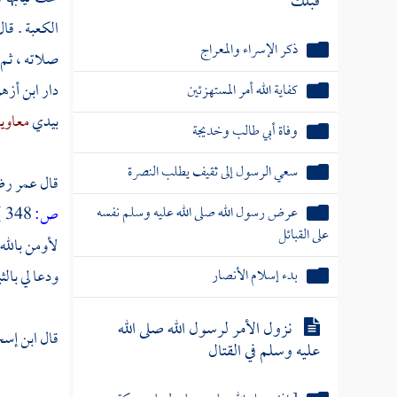
قبلك
الكعبة
. قا
ذكر الإسراء والمعراج
صلاته ، ثم
دار ابن أز
كفاية الله أمر المستهزئين
بيدي
معاوية
وفاة أبي طالب وخديجة
سعي الرسول إلى ثقيف يطلب النصرة
قال
عمر
رضي
عرض رسول الله صلى الله عليه وسلم نفسه
ص:
348 ]
على القبائل
لأومن بالله
بدء إسلام الأنصار
ودعا لي بال
نزول الأمر لرسول الله صلى الله
قال
ابن إس
عليه وسلم في القتال