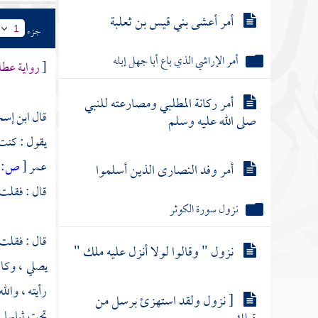
أمر أعشى بني قيس بن ثعلبة
جزء
1
أمر الإراشي الذي باع أبا جهل إبله
[
رواية عطا
أمر ركانة المطلبي ومصارعته للنبي
قال
ابن إس
صلى الله عليه وسلم
يقول : كنت 
عمر
[
ص:
 ]
أمر وفد النصارى الذين أسلموا
قال : فقلت :
نزول سورة الكوثر
قال : فقلت 
نزول " وقالوا لولا أنزل عليه ملك "
يصلي ، وكا
رأيته ، وال
[ نزول ولقد استهزئ برسل من
تحت ثيابها 