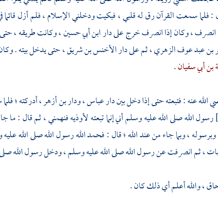
ل : فلما سمعت القرآن رق له قلبي ، فبكيت ودخلني الإسلام ، فلم أزل قائما
 انصرف ، وكان إذا انصرف خرج على
دار
ابن أبي حسين
، وكانت طريقه ، حتى
هر بن عبد عوف الزهري
، ثم على
دار
الأخنس بن شريق
، حتى يدخل بيته . وكان
 بن أبي سفيان
.
 الله عنه : فتبعته حتى إذا دخل بين
دار
عباس
،
ودار بن أزهر
، أدركته ؛ فلم
رسول الله صلى الله عليه وسلم أني إنما تبعته لأوذيه فنهمني ، ثم قال : ما جا
 وبرسوله ، وبما جاء من عند الله ؛ قال : فحمد الله رسول الله صلى الله عليه 
ثبات ، ثم انصرفت عن رسول الله صلى الله عليه وسلم ، ودخل رسول الله صلى ا
حاق
، والله أعلم أي ذلك كان .