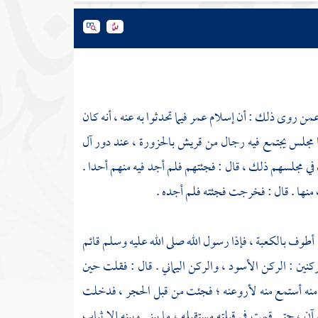
 عمن روى ذلك : أن إسلام
عمر
فيما تحدثوا به عنه ، أنه كان
نا مجلس يجتمع فيه رجال من
قريش
بالحزورة ، عند دور
آل
ي مجلسهم ذلك ، قال : فجئتهم فلم أجد فيه منهم أحدا .
 منها . قال : فخرجت فجئته فلم أجده .
ن أطوف
بالكعبة
، فإذا رسول الله صلى الله عليه وسلم قائم
كنين : الركن الأسود ،
والركن اليماني
. قال : فقلت حين
 منه أستمع منه لأروعنه ؛ فجئت من قبل
الحجر
، فدخلت
ن ، حتى قمت في قبلته مستقبله ، ما بيني وبينه إلا ثياب