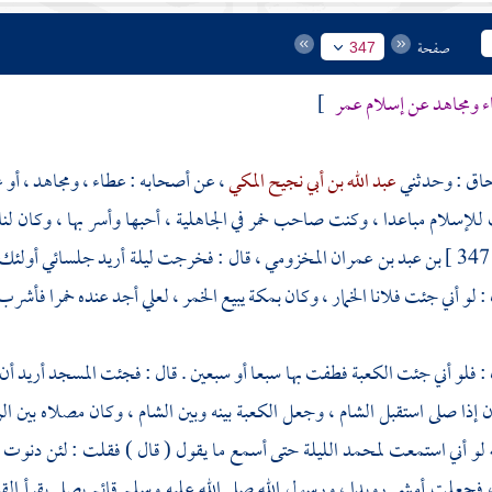
صفحة
347
ء ومجاهد عن إسلام عمر
]
حاق
: وحدثني
عبد الله بن أبي نجيح المكي
، عن أصحابه :
عطاء
،
ومجاهد
، أو
للإسلام مباعدا ، وكنت صاحب خمر في الجاهلية ، أحبها وأسر بها ، وكان ل
347
بن عبد بن عمران المخزومي
، قال : فخرجت ليلة أريد جلسائي أولئك ف
 لو أني جئت فلانا الخمار ، وكان
بمكة
يبيع الخمر ، لعلي أجد عنده خمرا فأشرب
: فلو أني جئت
الكعبة
فطفت بها سبعا أو سبعين . قال : فجئت المسجد أريد أ
ن إذا صلى استقبل
الشام
، وجعل
الكعبة
بينه وبين
الشام
، وكان مصلاه بين الر
له لو أني استمعت لمحمد الليلة حتى أسمع ما يقول ( قال ) فقلت : لئن دنوت
، فجعلت أمشي رويدا ، ورسول الله صلى الله عليه وسلم قائم يصلي يقرأ القرآ