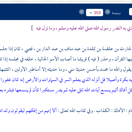
صفحة
359
ي به النضر رسول الله صلى الله عليه وسلم ، وما نزل فيه
]
لحارث بن علقمة بن كلدة بن عبد مناف بن عبد الدار بن ، قصي
، كان إذا جلس 
يها القرآن ، وحذر ( فيه )
قريشا
ما أصاب الأمم الخالية ، خلفه في مجلسه إذا
يقول والله ما
محمد
بأحسن حديثا مني ، وما حديثه إلا أساطير الأولين ، اكتتبها كما
يه بكرة وأصيلا قل أنزله الذي يعلم السر في السماوات والأرض إنه كان غفورا 
 أفاك أثيم يسمع آيات الله تتلى عليه ثم يصر مستكبرا كأن لم يسمعها فبشره ب
ام
: الأفاك : الكذاب . وفي كتاب الله تعالى :
ألا إنهم من إفكهم ليقولون ولد ال