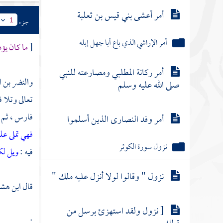
أمر أعشى بني قيس بن ثعلبة
جزء
1
أمر الإراشي الذي باع أبا جهل إبله
[
ما كان يؤذ
أمر ركانة المطلبي ومصارعته للنبي
والنضر بن ا
صلى الله عليه وسلم
تعالى وتلا ف
فارس
، ثم 
أمر وفد النصارى الذين أسلموا
فهي تملى عل
نزول سورة الكوثر
فيه :
ويل لكل
نزول " وقالوا لولا أنزل عليه ملك "
قال
ابن هش
[ نزول ولقد استهزئ برسل من
: