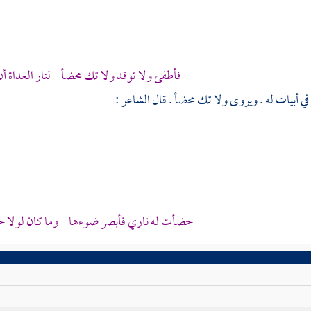
فأطفئ ولا توقد ولا تك محضأ لنار العداة أن
في أبيات له . ويروى ولا تك محضأ . قال الشاعر :
حضأت له ناري فأبصر ضوءها وما كان لولا حضأ