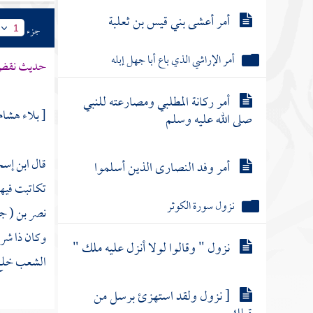
أمر أعشى بني قيس بن ثعلبة
جزء
1
أمر الإراشي الذي باع أبا جهل إبله
حديث نقض
أمر ركانة المطلبي ومصارعته للنبي
[ بلاء هشام
صلى الله عليه وسلم
قال
ابن إس
أمر وفد النصارى الذين أسلموا
تكاتبت فيه
نزول سورة الكوثر
نصر بن ( ج
وكان ذا شرف
نزول " وقالوا لولا أنزل عليه ملك "
الشعب خلع خ
[ نزول ولقد استهزئ برسل من