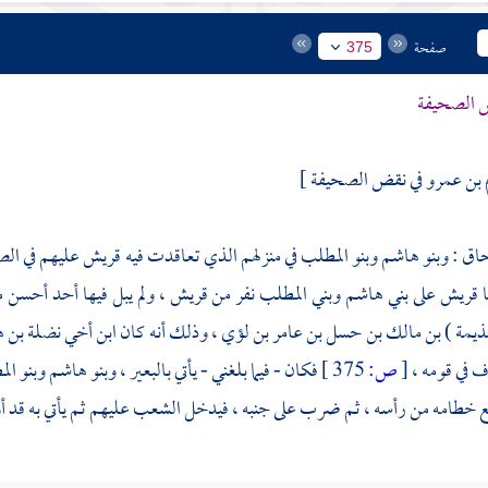
صفحة
375
 الصحيفة
 بن عمرو في نقض الصحيفة ]
حاق
:
وبنو هاشم
وبنو المطلب
في منزلهم الذي تعاقدت فيه
قريش
عليهم في الص
ا
قريش
على
بني هاشم
وبني المطلب
نفر من
قريش
، ولم يبل فيها أحد أحسن 
ذيمة ) بن مالك بن حسل بن عامر بن لؤي ،
وذلك أنه كان ابن أخي
نضلة بن ه
 في قومه ،
[
ص:
375 ]
فكان - فيما بلغني - يأتي بالبعير ،
وبنو هاشم
وبنو ال
طامه من رأسه ، ثم ضرب على جنبه ، فيدخل الشعب عليهم ثم يأتي به قد أوقر