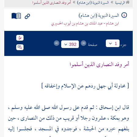
الرئيسية
السيرة النبوية (ابن هشام)
أمر وفد النصارى الذين أسلموا
تراجم الأعلام
السيرة النبوية (ابن هشام)
ابن هشام - عبد الملك بن هشام بن أيوب الحميري
جزء
صفحة
1
392
أمر وفد النصارى الذين أسلموا
[ محاولة أبي جهل ردهم عن الإسلام وإخفاقه ]
قال
ابن إسحاق
: ثم قدم على رسول الله صلى الله عليه وسلم ،
وهو
بمكة
، عشرون رجلا أو قريب من ذلك من
النصارى
، حين
بلغهم خبره من
الحبشة
، فوجدوه في المسجد ، فجلسوا إليه