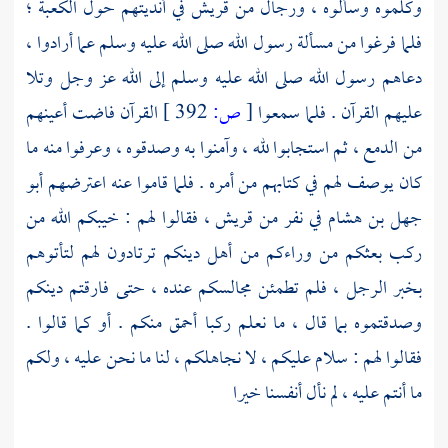
وكلموه وسألوه ، ورجال من
قريش
في أنديتهم حول
الكعبة
؛
فلما فرغوا من مسألة رسول الله صلى الله عليه وسلم عما أرادوا ،
دعاهم رسول الله صلى الله عليه وسلم إلى الله عز وجل وتلا
عليهم القرآن . فلما سمعوا
[
ص:
392 ]
القرآن فاضت أعينهم
من الدمع ، ثم استجابوا لله ، وآمنوا به وصدقوه ، وعرفوا منه ما
كان يوصف لهم في كتابهم من أمره . فلما قاموا عنه اعترضهم
أبو
جهل بن هشام
في نفر من
قريش
، فقالوا لهم : خيبكم الله من
ركب بعثكم من وراءكم من أهل دينكم ترتادون لهم لتأتوهم
بخبر الرجل ، فلم تطمئن مجالسكم عنده ، حتى فارقتم دينكم
وصدقتموه بما قال ، ما نعلم ركبا أحمق منكم . أو كما قالوا .
فقالوا لهم : سلام عليكم ، لا نجاهلكم ، لنا ما نحن عليه ، ولكم
ما أنتم عليه ، لم نأل أنفسنا خيرا