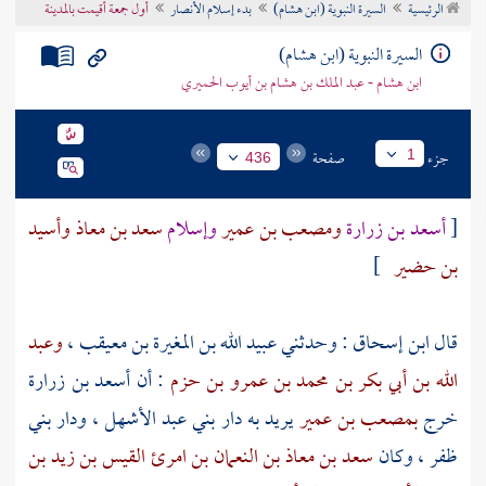
الرئيسية
السيرة النبوية (ابن هشام)
بدء إسلام الأنصار
أول جمعة أقيمت بالمدينة
تراجم الأعلام
السيرة النبوية (ابن هشام)
ابن هشام - عبد الملك بن هشام بن أيوب الحميري
جزء
صفحة
1
436
[
أسعد بن زرارة
ومصعب بن عمير
وإسلام
سعد بن معاذ
وأسيد
بن حضير
]
قال
ابن إسحاق
: وحدثني
عبيد الله بن المغيرة بن معيقب
،
وعبد
الله بن أبي بكر بن محمد بن عمرو بن حزم
: أن
أسعد بن زرارة
خرج
بمصعب بن عمير
يريد به دار
بني عبد الأشهل
، ودار
بني
ظفر
، وكان
سعد بن معاذ بن النعمان بن امرئ القيس بن زيد بن