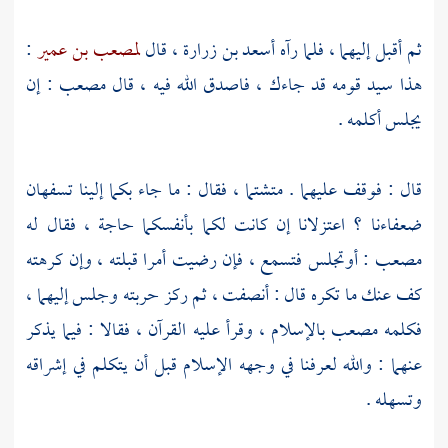
ثم أقبل إليهما ، فلما رآه
أسعد بن زرارة
، قال
لمصعب بن عمير
:
هذا سيد قومه قد جاءك ، فاصدق الله فيه ، قال
مصعب
: إن
يجلس أكلمه .
قال : فوقف عليهما . متشتما ، فقال : ما جاء بكما إلينا تسفهان
ضعفاءنا ؟ اعتزلانا إن كانت لكما بأنفسكما حاجة ، فقال له
مصعب
: أوتجلس فتسمع ، فإن رضيت أمرا قبلته ، وإن كرهته
كف عنك ما تكره قال : أنصفت ، ثم ركز حربته وجلس إليهما ،
فكلمه
مصعب
بالإسلام ، وقرأ عليه القرآن ، فقالا : فيما يذكر
عنهما : والله لعرفنا في وجهه الإسلام قبل أن يتكلم في إشراقه
وتسهله .