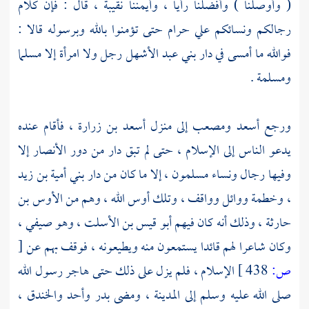
( وأوصلنا ) وأفضلنا رأيا ، وأيمننا نقيبة ، قال : فإن كلام
رجالكم ونسائكم علي حرام حتى تؤمنوا بالله وبرسوله قالا :
فوالله ما أمسى في دار
بني عبد الأشهل
رجل ولا امرأة إلا مسلما
ومسلمة .
ورجع
أسعد
ومصعب
إلى منزل
أسعد بن زرارة
، فأقام عنده
يدعو الناس إلى الإسلام ، حتى لم تبق دار من دور
الأنصار
إلا
وفيها رجال ونساء مسلمون ، إلا ما كان من دار
بني أمية بن زيد
،
وخطمة
ووائل
وواقف
، وتلك أوس الله ، وهم من
الأوس بن
حارثة
، وذلك أنه كان فيهم
أبو قيس بن الأسلت ، وهو صيفي
،
وكان شاعرا لهم قائدا يستمعون منه ويطيعونه ، فوقف بهم عن
[
ص:
438 ]
الإسلام ، فلم يزل على ذلك حتى هاجر رسول الله
صلى الله عليه وسلم إلى
المدينة
، ومضى
بدر
وأحد
والخندق
،