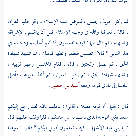
عزلنا عنك ما تكره ؟ قال
سعد
: أنصفت .
ثم ركز الحربة وجلس ، فعرض عليه الإسلام ، وقرأ عليه القرآن
، قالا : فعرفنا والله في وجهه الإسلام قبل أن يتكلم ، لإشراقه
وتسهله ، ثم قال لهما : كيف تصنعون إذا أنتم أسلمتم ودخلتم في
هذا الدين ؟ قالا : تغتسل فتطهر وتطهر ثوبيك ، ثم تشهد شهادة
الحق ، ثم تصلي ركعتين ، قال : فقام فاغتسل وطهر ثوبيه ،
وتشهد شهادة الحق ، ثم ركع ركعتين ، ثم أخذ حربته ، فأقبل
عامدا إلى نادي قومه ومعه
أسيد بن حضير
.
قال : فلما رآه قومه مقبلا ، قالوا : نحلف بالله لقد رجع إليكم
سعد
بغير الوجه الذي ذهب به من عندكم ، فلما وقف عليهم قال
: يا
بني عبد الأشهل
، كيف تعلمون أمري فيكم ؟ قالوا : سيدنا