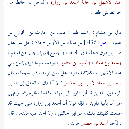
عبد الأشهل بن خالة أسعد بن زرارة
، فدخل به حائطا من
حوائط
بني ظفر
.
قال
ابن هشام
: واسم
ظفر : كعب بن الحارث بن الخزرج بن
عمرو
[
ص:
436 ]
بن مالك بن الأوس
- قالا : على بئر يقال
لها :
بئر مرق
فجلسا في الحائط ، واجتمع إليهما رجال ممن أسلم ،
وسعد بن معاذ
،
وأسيد بن حضير
، يومئذ سيدا قومهما من
بني
عبد الأشهل
، وكلاهما مشرك على دين قومه ، فلما سمعا به قال
سعد بن معاذ
لأسيد بن حضير
: لا أبا لك ، انطلق إلى هذين
الرجلين اللذين قد أتيا دارينا ليسفها ضعفاءنا ، فازجرهما وانههما
عن أن يأتيا دارينا ، فإنه لولا أن
أسعد بن زرارة
مني حيث قد
علمت كفيتك ذلك ، هو ابن خالتي ، ولا أجد عليه مقدما ، قال
: فأخذ
أسيد بن حضير
حربته .