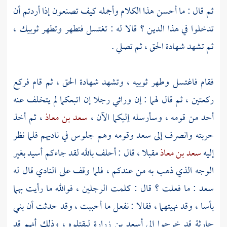
ثم قال : ما أحسن هذا الكلام وأجمله كيف تصنعون إذا أردتم أن
تدخلوا في هذا الدين ؟ قالا له : تغتسل فتطهر وتطهر ثوبيك ،
ثم تشهد شهادة الحق ، ثم تصلي .
فقام فاغتسل وطهر ثوبيه ، وتشهد شهادة الحق ، ثم قام فركع
ركعتين ، ثم قال لهما : إن ورائي رجلا إن اتبعكما لم يتخلف عنه
أحد من قومه ، وسأرسله إليكما الآن ،
سعد بن معاذ
، ثم أخذ
حربته وانصرف إلى
سعد
وقومه وهم جلوس في ناديهم فلما نظر
إليه
سعد بن معاذ
مقبلا ، قال : أحلف بالله لقد جاءكم
أسيد
بغير
الوجه الذي ذهب به من عندكم ، فلما وقف على النادي قال له
سعد
: ما فعلت ؟ قال : كلمت الرجلين ، فوالله ما رأيت بهما
بأسا ، وقد نهيتهما ، فقالا : نفعل ما أحببت ، وقد حدثت أن
بني
حارثة
قد خرجوا إلى
أسعد بن زرارة
ليقتلوه ، وذلك أنهم قد