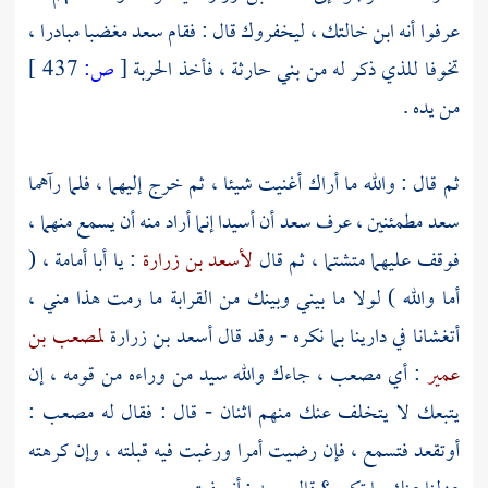
عرفوا أنه ابن خالتك ، ليخفروك قال : فقام
سعد
مغضبا مبادرا ،
تخوفا للذي ذكر له من
بني حارثة
، فأخذ الحربة
[
ص:
437 ]
من يده .
ثم قال : والله ما أراك أغنيت شيئا ، ثم خرج إليهما ، فلما رآهما
سعد
مطمئنين ، عرف
سعد
أن
أسيدا
إنما أراد منه أن يسمع منهما ،
فوقف عليهما متشتما ، ثم قال
لأسعد بن زرارة
: يا
أبا أمامة
، (
أما والله ) لولا ما بيني وبينك من القرابة ما رمت هذا مني ،
أتغشانا في دارينا بما نكره - وقد قال
أسعد بن زرارة
لمصعب بن
عمير
: أي
مصعب
، جاءك والله سيد من وراءه من قومه ، إن
يتبعك لا يتخلف عنك منهم اثنان - قال : فقال له
مصعب
:
أوتقعد فتسمع ، فإن رضيت أمرا ورغبت فيه قبلته ، وإن كرهته