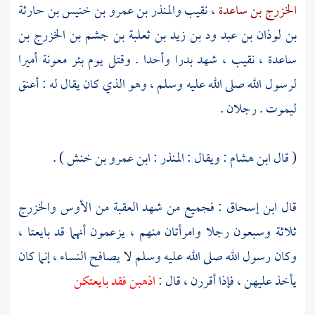
الخزرج بن ساعدة
، نقيب
والمنذر بن عمرو بن خنيس بن حارثة
بن لوذان بن عبد ود بن زيد بن ثعلبة بن جشم بن الخزرج بن
ساعدة
، نقيب ، شهد
بدرا
وأحدا
. وقتل يوم
بئر معونة
أميرا
لرسول الله صلى الله عليه وسلم ، وهو الذي كان يقال له : أعنق
ليموت . رجلان .
( قال
ابن هشام
: ويقال :
المنذر : ابن عمرو بن خنش
) .
قال
ابن إسحاق
: فجميع من شهد العقبة من
الأوس
والخزرج
ثلاثة وسبعون رجلا وامرأتان منهم ، يزعمون أنهما قد بايعتا ،
وكان رسول الله صلى الله عليه وسلم لا يصافح النساء ، إنما كان
يأخذ عليهن ، فإذا أقررن ، قال :
اذهبن فقد بايعتكن