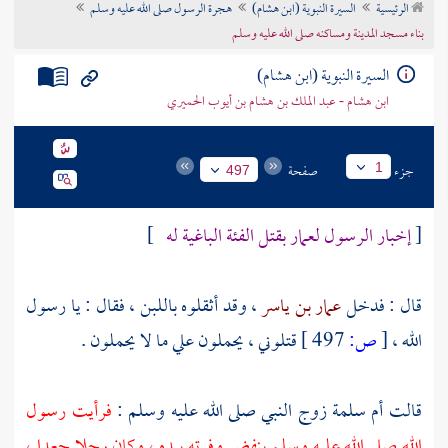
الرئيسية
السيرة النبوية (ابن هشام)
هجرة الرسول صلى الله عليه وسلم
تراجم الأعلام
بناء مسجد المدينة ومساكنه صلى الله عليه وسلم
السيرة النبوية (ابن هشام)
ابن هشام - عبد الملك بن هشام بن أيوب الحميري
جزء
صفحة
1
497
[
إخبار الرسول لعمار بقتل الفئة الباغية له
]
قال : فدخل
عمار بن ياسر
، وقد أثقلوه باللبن ، فقال : يا رسول
الله ،
[
ص:
497 ]
قتلوني ، يحملون علي ما لا يحملون .
قالت
أم سلمة
زوج النبي صلى الله عليه وسلم :
فرأيت رسول
الله صلى الله عليه وسلم ينفض وفرته بيده ، وكان رجلا جعدا ،