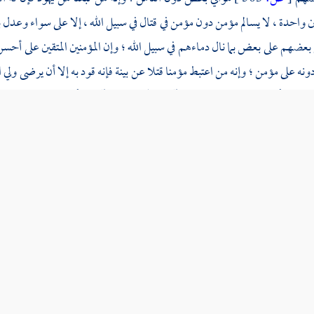
ن واحدة ، لا يسالم مؤمن دون مؤمن في قتال في سبيل الله ، إلا على سواء وعد
ئ بعضهم على بعض بما نال دماءهم في سبيل الله ؛ وإن المؤمنين المتقين على أحس
ونه على مؤمن ؛ وإنه من اعتبط مؤمنا قتلا عن بينة فإنه قود به إلا أن يرضى ولي ال
ل لمؤمن أقر بما في هذه الصحيفة ، وآمن بالله واليوم الآخر ، أن ينصر محدثا ولا ي
ية
شجرة