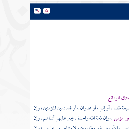
حتك الودائع
عة ظلم ، أو إثم ، أو عدوان ، أو فساد بين المؤمنين ؛ وإن
 على مؤمن
، وإن ذمة الله واحدة ، يجير عليهم أدناهم ، وإن
لنصر والأسوة ، غير مظلومين ولا متناصرين عليهم ؛ وإن