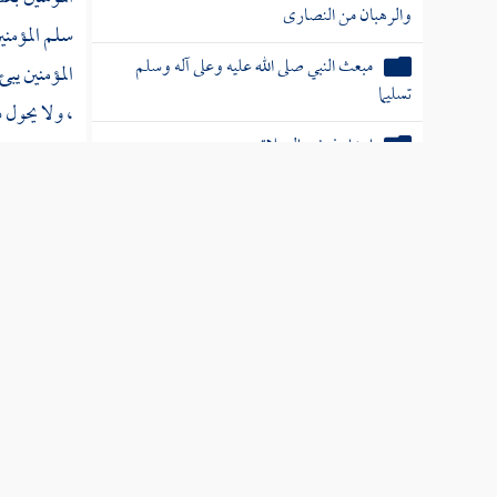
والرهبان من النصارى
سلم المؤمني
مبعث النبي صلى الله عليه وعلى آله وسلم
المؤمنين يب
تسليما
، ولا يحول د
ابتداء فرض الصلاة
؛ وإنه لا يح
القيامة .
ذكر أن علي بن أبي طالب رضي الله
عنه أول ذكر أسلم
إسلام زيد بن حارثة ثانيا
إسلام أبي بكر الصديق رضي الله عنه وشأنه
الخدمات العلم
مباداة رسول الله صلى الله عليه وسلم قومه وما
كان منهم
عناوين ال