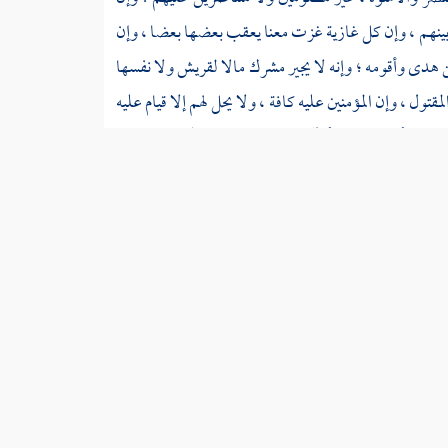
ل بينهم ، وإن كل غازية غزت معنا يعقب بعضها بعضا ، وإن
ن هدى وأقومه ؛ وإنه لا يجير مشرك مالا
لقريش
ولا نفسها
مقتول ، وإن المؤمنين عليه كافة ، ولا يحل لهم إلا قيام عليه
ؤويه ؛ وأنه من نصره أو آواه ، فإن عليه لعنة الله وغضبه يوم
السابق
التالي