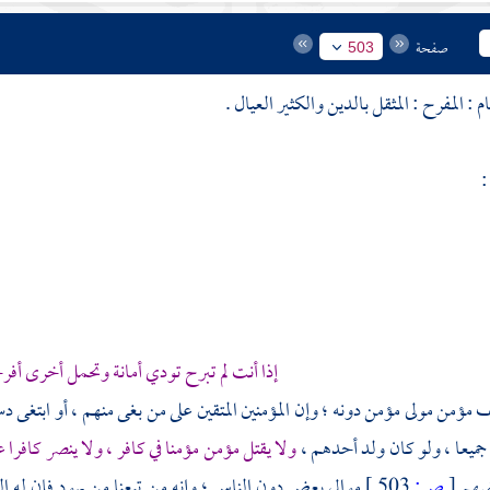
صفحة
503
ام
: المفرح : المثقل بالدين والكثير العيال .
:
إذا أنت لم تبرح تودي أمانة وتحمل أخرى أفر
 مؤمن مولى مؤمن دونه ؛ وإن المؤمنين المتقين على من بغى منهم ، أو ابتغى دسي
 جميعا ، ولو كان ولد أحدهم ،
ولا يقتل مؤمن مؤمنا في كافر ، ولا ينصر كافرا
عضهم
[
ص:
503 ]
موالي بعض دون الناس ؛ وإنه من تبعنا من يهود فإن له ا