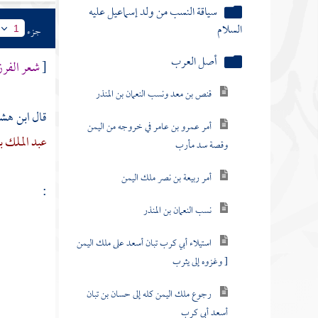
سياقة النسب من ولد إسماعيل عليه
السلام
جزء
1
أصل العرب
[
شعر الفرز
قنص بن معد ونسب النعمان بن المنذر
قال
ابن هشا
أمر عمرو بن عامر في خروجه من اليمن
عبد الملك ب
وقصة سد مأرب
أمر ربيعة بن نصر ملك اليمن
:
نسب النعمان بن المنذر
استيلاء أبي كرب تبان أسعد على ملك اليمن
[ وغزوه إلى يثرب
رجوع ملك اليمن كله إلى حسان بن تبان
أسعد أبي كرب