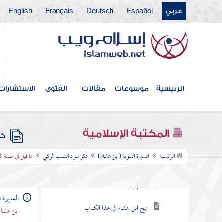
عربي
Español
Deutsch
Français
English
الرئيسية
موسوعات
مقالات
الفتوى
الاستشارات
فهرس الكتاب
المكتبة الإسلامية
كتب
ذكر سرد النسب الزكي
الرئيسية
السيرة النبوية (ابن هشام)
ذكر سرد النسب الزكي
ما قيل في صفة ا
سرد النسب الزكي من محمد صلى الله عليه
وآله وسلم إلى آدم
السيرة ا
نهج ابن هشام في هذا الكتاب
ابن هشام