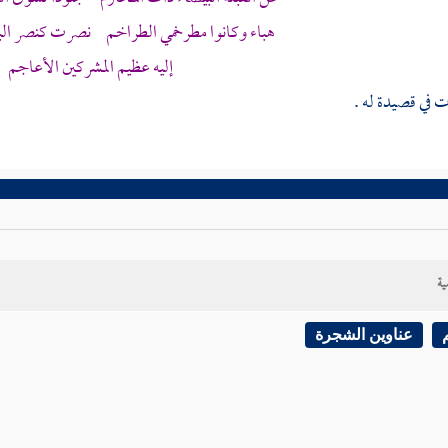
هباء وكانوا مطرخمي الطراخم نصرت كنصر البي
إليه عظيم المشركين الأعاجم
ت في قصيدة له .
ية
عناوين الشجرة