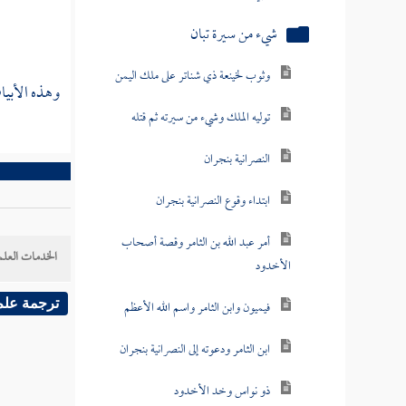
شيء من سيرة تبان
وثوب لخينعة ذي شناتر على ملك اليمن
وهذه الأبيا
توليه الملك وشيء من سيرته ثم قتله
النصرانية بنجران
ابتداء وقوع النصرانية بنجران
أمر عبد الله بن الثامر وقصة أصحاب
الخدمات العلم
الأخدود
فيميون وابن الثامر واسم الله الأعظم
ترجمة علم
ابن الثامر ودعوته إلى النصرانية بنجران
ذو نواس ‏وخد الأخدود