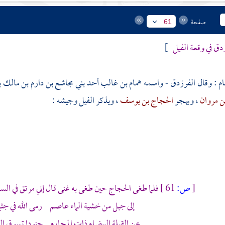
صفحة
61
دق في وقعة الفيل
]
م :
وقال
الفرزدق - واسمه همام بن غالب
أحد
بني مجاشع
بن دارم بن مالك ب
ن مروان
، ويهجو
الحجاج بن يوسف
، ويذكر الفيل وجيشه :
[
ص:
61 ]
فلما طغى
الحجاج
حين طغى به غنى قال إني مرتق في الس
إلى جبل من خشية الماء عاصم رمى الله في جثما
عن القبلة البيضاء ذات المحارم جنودا تسوق ال