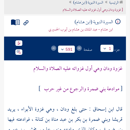
الرئيسية
السيرة النبوية (ابن هشام)
تراجم الأعلام
[ غزوة ودان وهي أول غزواته عليه الصلاة والسلام
السيرة النبوية (ابن هشام)
ابن هشام - عبد الملك بن هشام بن أيوب الحميري
جزء
صفحة
1
591
غزوة ودان وهي أول غزواته عليه الصلاة والسلام
[
موادعة بني ضمرة والرجوع من غير حرب
]
قال
ابن إسحاق
: حتى بلغ
ودان
، وهي غزوة الأبواء ، يريد
قريشا
وبني ضمرة بن بكر بن عبد مناة بن كنانة
، فوادعته فيها
بنو ضمرة
، وكان الذي وادعه منهم عليهم
مخشي بن عمرو